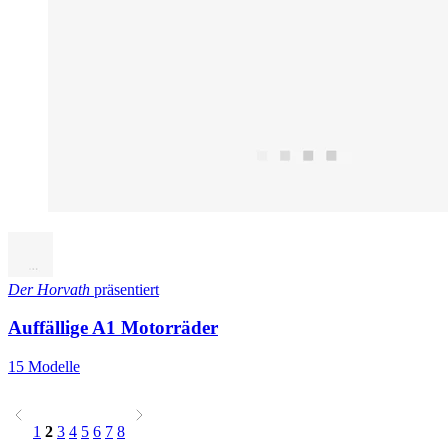
Der Horvath
präsentiert
Auffällige A1 Motorräder
15 Modelle
1
2
3
4
5
6
7
8