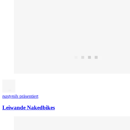
nastynils
präsentiert
Leiwande Nakedbikes