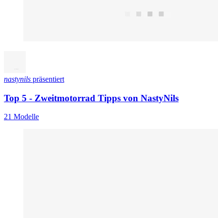
nastynils
präsentiert
Top 5 - Zweitmotorrad Tipps von NastyNils
21 Modelle