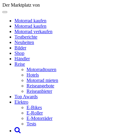
Der Marktplatz von
Motorrad kaufen
Motorrad kaufen
Motorrad verkaufen
Testberichte
Neuheiten
Bilder
Shop
Händler
Reise
Motorradtouren
Hotels
Motorrad mieten
Reiseangebote
Reiseanbieter
Top Awards
Elektro
E-Bikes
E-Roller
E-Motorräder
Tests