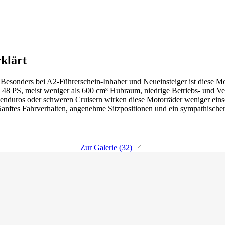
rklärt
 Besonders bei A2-Führerschein-Inhaber und Neueinsteiger ist diese Mot
48 PS, meist weniger als 600 cm³ Hubraum, niedrige Betriebs- und Ver
duros oder schweren Cruisern wirken diese Motorräder weniger einschü
 Sanftes Fahrverhalten, angenehme Sitzpositionen und ein sympathischer
Zur Galerie (32)