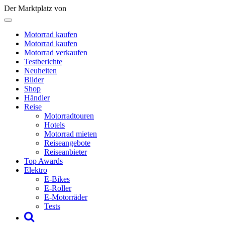
Der Marktplatz von
Motorrad kaufen
Motorrad kaufen
Motorrad verkaufen
Testberichte
Neuheiten
Bilder
Shop
Händler
Reise
Motorradtouren
Hotels
Motorrad mieten
Reiseangebote
Reiseanbieter
Top Awards
Elektro
E-Bikes
E-Roller
E-Motorräder
Tests