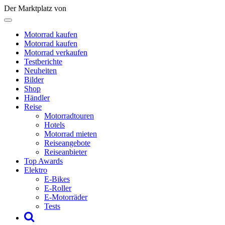
Der Marktplatz von
Motorrad kaufen
Motorrad kaufen
Motorrad verkaufen
Testberichte
Neuheiten
Bilder
Shop
Händler
Reise
Motorradtouren
Hotels
Motorrad mieten
Reiseangebote
Reiseanbieter
Top Awards
Elektro
E-Bikes
E-Roller
E-Motorräder
Tests