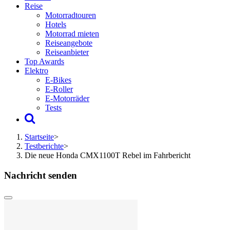
Reise
Motorradtouren
Hotels
Motorrad mieten
Reiseangebote
Reiseanbieter
Top Awards
Elektro
E-Bikes
E-Roller
E-Motorräder
Tests
Startseite
>
Testberichte
>
Die neue Honda CMX1100T Rebel im Fahrbericht
Nachricht senden