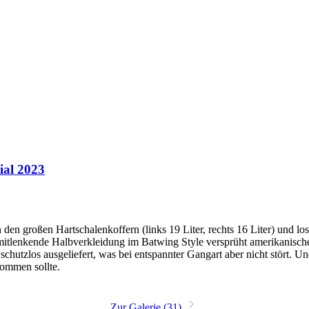
ial 2023
den großen Hartschalenkoffern (links 19 Liter, rechts 16 Liter) und 
itlenkende Halbverkleidung im Batwing Style versprüht amerikanischen
utzlos ausgeliefert, was bei entspannter Gangart aber nicht stört. Un
kommen sollte.
Zur Galerie (31)