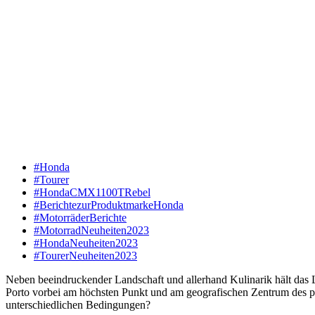
#Honda
#Tourer
#HondaCMX1100TRebel
#BerichtezurProduktmarkeHonda
#MotorräderBerichte
#MotorradNeuheiten2023
#HondaNeuheiten2023
#TourerNeuheiten2023
Neben beeindruckender Landschaft und allerhand Kulinarik hält das 
Porto vorbei am höchsten Punkt und am geografischen Zentrum des por
unterschiedlichen Bedingungen?