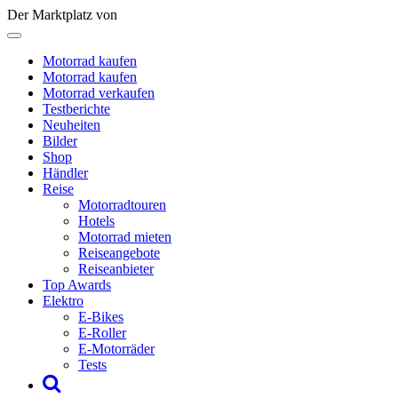
Der Marktplatz von
Motorrad kaufen
Motorrad kaufen
Motorrad verkaufen
Testberichte
Neuheiten
Bilder
Shop
Händler
Reise
Motorradtouren
Hotels
Motorrad mieten
Reiseangebote
Reiseanbieter
Top Awards
Elektro
E-Bikes
E-Roller
E-Motorräder
Tests