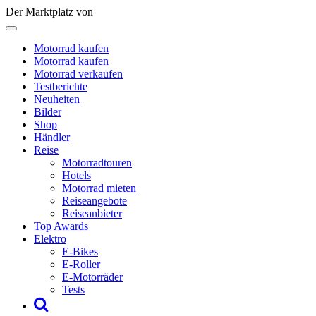
Der Marktplatz von
Motorrad kaufen
Motorrad kaufen
Motorrad verkaufen
Testberichte
Neuheiten
Bilder
Shop
Händler
Reise
Motorradtouren
Hotels
Motorrad mieten
Reiseangebote
Reiseanbieter
Top Awards
Elektro
E-Bikes
E-Roller
E-Motorräder
Tests