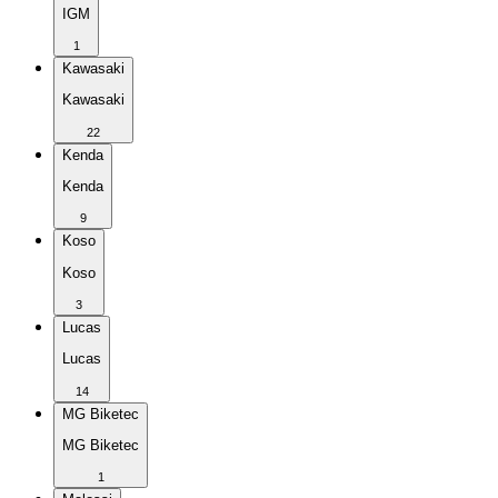
IGM
1
Kawasaki
Kawasaki
22
Kenda
Kenda
9
Koso
Koso
3
Lucas
Lucas
14
MG Biketec
MG Biketec
1