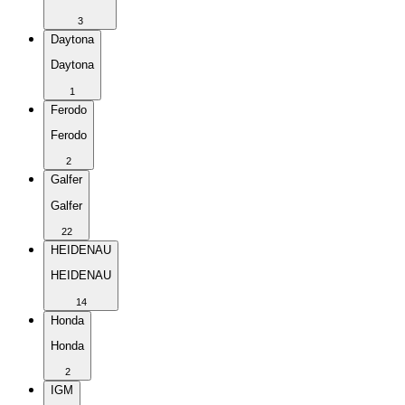
3
Daytona
Daytona
1
Ferodo
Ferodo
2
Galfer
Galfer
22
HEIDENAU
HEIDENAU
14
Honda
Honda
2
IGM