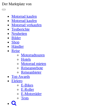
Der Marktplatz von
Motorrad kaufen
Motorrad kaufen
Motorrad verkaufen
Testberichte
Neuheiten
Bilder
Shop
Händler
Reise
Motorradtouren
Hotels
Motorrad mieten
Reiseangebote
Reiseanbieter
Top Awards
Elektro
E-Bikes
E-Roller
E-Motorräder
Tests