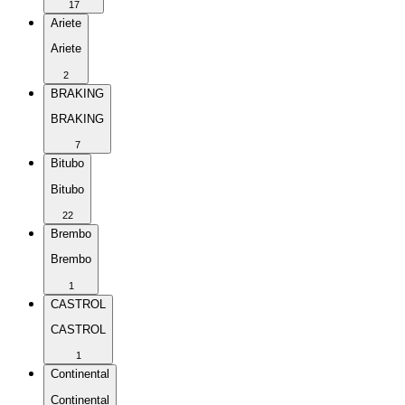
17
Ariete
Ariete
2
BRAKING
BRAKING
7
Bitubo
Bitubo
22
Brembo
Brembo
1
CASTROL
CASTROL
1
Continental
Continental