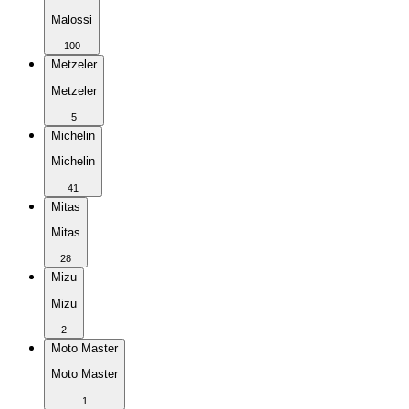
Malossi
100
Metzeler
Metzeler
5
Michelin
Michelin
41
Mitas
Mitas
28
Mizu
Mizu
2
Moto Master
Moto Master
1