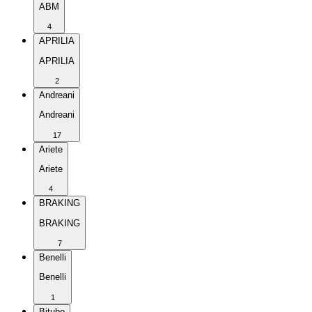
ABM
4
APRILIA
APRILIA
2
Andreani
Andreani
17
Ariete
Ariete
4
BRAKING
BRAKING
7
Benelli
Benelli
1
Bitubo