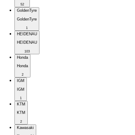
52
GoldenTyre
GoldenTyre
1
HEIDENAU
HEIDENAU
103
Honda
Honda
2
IGM
IGM
1
KTM
KTM
2
Kawasaki