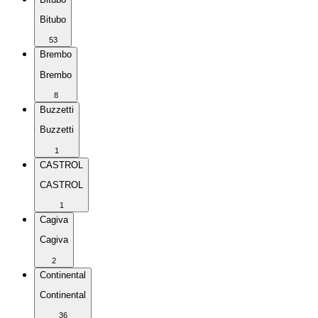
Bitubo
53
Brembo
Brembo
8
Buzzetti
Buzzetti
1
CASTROL
CASTROL
1
Cagiva
Cagiva
2
Continental
Continental
36