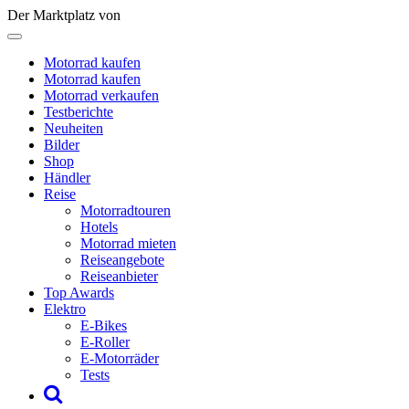
Der Marktplatz von
Motorrad kaufen
Motorrad kaufen
Motorrad verkaufen
Testberichte
Neuheiten
Bilder
Shop
Händler
Reise
Motorradtouren
Hotels
Motorrad mieten
Reiseangebote
Reiseanbieter
Top Awards
Elektro
E-Bikes
E-Roller
E-Motorräder
Tests