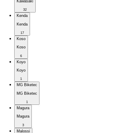
Kawasaki
32
Kenda
Kenda
17
Koso
Koso
6
Koyo
Koyo
1
MG Biketec
MG Biketec
1
Magura
Magura
3
Malossi