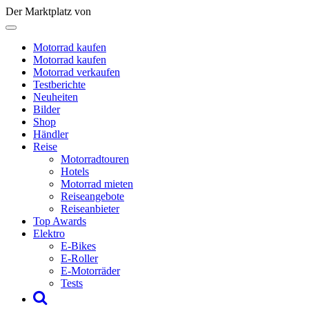
Der Marktplatz von
Motorrad kaufen
Motorrad kaufen
Motorrad verkaufen
Testberichte
Neuheiten
Bilder
Shop
Händler
Reise
Motorradtouren
Hotels
Motorrad mieten
Reiseangebote
Reiseanbieter
Top Awards
Elektro
E-Bikes
E-Roller
E-Motorräder
Tests