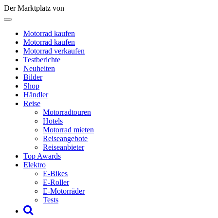
Der Marktplatz von
Motorrad kaufen
Motorrad kaufen
Motorrad verkaufen
Testberichte
Neuheiten
Bilder
Shop
Händler
Reise
Motorradtouren
Hotels
Motorrad mieten
Reiseangebote
Reiseanbieter
Top Awards
Elektro
E-Bikes
E-Roller
E-Motorräder
Tests