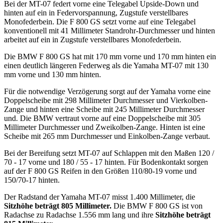
Bei der MT-07 federt vorne eine Telegabel Upside-Down und
hinten auf ein in Federvorspannung, Zugstufe verstellbares
Monofederbein. Die F 800 GS setzt vorne auf eine Telegabel
konventionell mit 41 Millimeter Standrohr-Durchmesser und hinten
arbeitet auf ein in Zugstufe verstellbares Monofederbein.
Die BMW F 800 GS hat mit 170 mm vorne und 170 mm hinten ein
einen deutlich längeren Federweg als die Yamaha MT-07 mit 130
mm vorne und 130 mm hinten.
Für die notwendige Verzögerung sorgt auf der Yamaha vorne eine
Doppelscheibe mit 298 Millimeter Durchmesser und Vierkolben-
Zange und hinten eine Scheibe mit 245 Millimeter Durchmesser
und. Die BMW vertraut vorne auf eine Doppelscheibe mit 305
Millimeter Durchmesser und Zweikolben-Zange. Hinten ist eine
Scheibe mit 265 mm Durchmesser und Einkolben-Zange verbaut.
Bei der Bereifung setzt MT-07 auf Schlappen mit den Maßen 120 /
70 - 17 vorne und 180 / 55 - 17 hinten. Für Bodenkontakt sorgen
auf der F 800 GS Reifen in den Größen 110/80-19 vorne und
150/70-17 hinten.
Der Radstand der Yamaha MT-07 misst 1.400 Millimeter, die
Sitzhöhe beträgt 805 Millimeter.
Die BMW F 800 GS ist von
Radachse zu Radachse 1.556 mm lang und ihre
Sitzhöhe beträgt