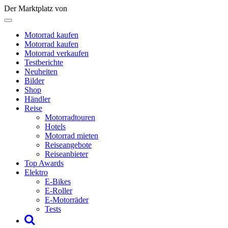
Der Marktplatz von
Motorrad kaufen
Motorrad kaufen
Motorrad verkaufen
Testberichte
Neuheiten
Bilder
Shop
Händler
Reise
Motorradtouren
Hotels
Motorrad mieten
Reiseangebote
Reiseanbieter
Top Awards
Elektro
E-Bikes
E-Roller
E-Motorräder
Tests