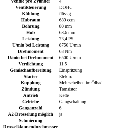
Ventile pro Zylinder
4
Ventilsteuerung
DOHC
Kühlung
flüssig
Hubraum
689 ccm
Bohrung
80 mm
Hub
68,6 mm
Leistung
73,4 PS
U/min bei Leistung
8750 U/min
Drehmoment
68 Nm
U/min bei Drehmoment
6500 U/min
Verdichtung
11,5
Gemischaufbereitung
Einspritzung
Starter
Elektro
Kupplung
Mehrscheiben im Ölbad
Zündung
Transistor
Antrieb
Kette
Getriebe
Gangschaltung
Ganganzahl
6
A2-Drosselung möglich
ja
Schmierung
Drosselklappendurchmesser