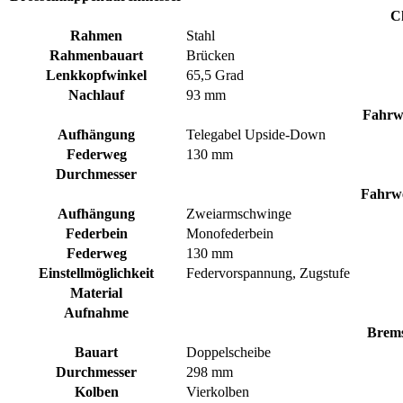
C
Rahmen
Stahl
Rahmenbauart
Brücken
Lenkkopfwinkel
65,5 Grad
Nachlauf
93 mm
Fahrw
Aufhängung
Telegabel Upside-Down
Federweg
130 mm
Durchmesser
Fahrwe
Aufhängung
Zweiarmschwinge
Federbein
Monofederbein
Federweg
130 mm
Einstellmöglichkeit
Federvorspannung, Zugstufe
Material
Aufnahme
Brems
Bauart
Doppelscheibe
Durchmesser
298 mm
Kolben
Vierkolben