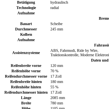
Betätigung
hydraulisch
Technologie
radial
Aufnahme
Brems
Bauart
Scheibe
Durchmesser
245 mm
Kolben
Aufnahme
Fahrassi
ABS, Fahrmodi, Ride by Wire,
Assistenzsysteme
Traktionskontrolle, Moderne Elektron
Daten und
Reifenbreite vorne
120 mm
Reifenhöhe vorne
70 %
Reifendurchmesser vorne
17 Zoll
Reifenbreite hinten
180 mm
Reifenhöhe hinten
55 %
Reifendurchmesser hinten
17 Zoll
Länge
2085 mm
Breite
780 mm
Höhe
1105 mm