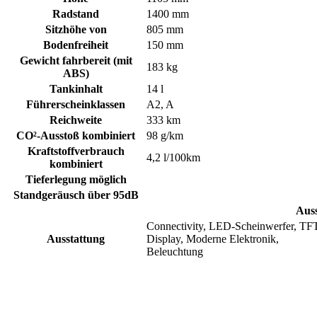
Radstand
1400 mm
Sitzhöhe von
805 mm
Bodenfreiheit
150 mm
Gewicht fahrbereit (mit
183 kg
ABS)
Tankinhalt
14 l
Führerscheinklassen
A2, A
Reichweite
333 km
CO²-Ausstoß kombiniert
98 g/km
Kraftstoffverbrauch
4,2 l/100km
kombiniert
Tieferlegung möglich
Standgeräusch über 95dB
Auss
Connectivity, LED-Scheinwerfer, TF
Ausstattung
Display, Moderne Elektronik,
Beleuchtung