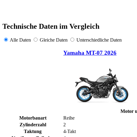
Technische Daten im Vergleich
Alle Daten
Gleiche Daten
Unterschiedliche Daten
Yamaha MT-07 2026
Motor u
Motorbauart
Reihe
Zylinderzahl
2
Taktung
4-Takt