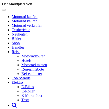
Der Marktplatz von
Motorrad kaufen
Motorrad kaufen
Motorrad verkaufen
Testberichte
Neuheiten
Bilder
Shop
Händler
Reise
Motorradtouren
Hotels
Motorrad mieten
Reiseangebote
Reiseanbieter
Top Awards
Elektro
E-Bikes
E-Roller
E-Motorräder
Tests