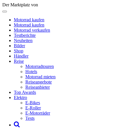
Der Marktplatz von
Motorrad kaufen
Motorrad kaufen
Motorrad verkaufen
Testberichte
Neuheiten
Bilder
Shop
Händler
Reise
Motorradtouren
Hotels
Motorrad mieten
Reiseangebote
Reiseanbieter
Top Awards
Elektro
E-Bikes
E-Roller
E-Motorräder
Tests