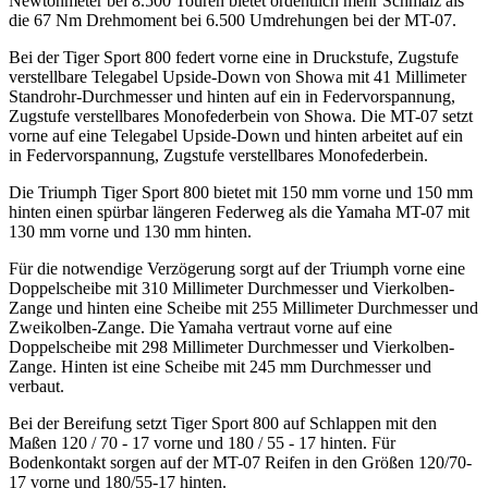
Newtonmeter bei 8.500 Touren bietet ordentlich mehr Schmalz als
die 67 Nm Drehmoment bei 6.500 Umdrehungen bei der MT-07.
Bei der Tiger Sport 800 federt vorne eine in Druckstufe, Zugstufe
verstellbare Telegabel Upside-Down von Showa mit 41 Millimeter
Standrohr-Durchmesser und hinten auf ein in Federvorspannung,
Zugstufe verstellbares Monofederbein von Showa. Die MT-07 setzt
vorne auf eine Telegabel Upside-Down und hinten arbeitet auf ein
in Federvorspannung, Zugstufe verstellbares Monofederbein.
Die Triumph Tiger Sport 800 bietet mit 150 mm vorne und 150 mm
hinten einen spürbar längeren Federweg als die Yamaha MT-07 mit
130 mm vorne und 130 mm hinten.
Für die notwendige Verzögerung sorgt auf der Triumph vorne eine
Doppelscheibe mit 310 Millimeter Durchmesser und Vierkolben-
Zange und hinten eine Scheibe mit 255 Millimeter Durchmesser und
Zweikolben-Zange. Die Yamaha vertraut vorne auf eine
Doppelscheibe mit 298 Millimeter Durchmesser und Vierkolben-
Zange. Hinten ist eine Scheibe mit 245 mm Durchmesser und
verbaut.
Bei der Bereifung setzt Tiger Sport 800 auf Schlappen mit den
Maßen 120 / 70 - 17 vorne und 180 / 55 - 17 hinten. Für
Bodenkontakt sorgen auf der MT-07 Reifen in den Größen 120/70-
17 vorne und 180/55-17 hinten.