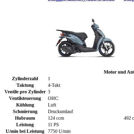
Motor und Ant
Zylinderzahl
1
Taktung
4-Takt
Ventile pro Zylinder
3
Ventilsteuerung
OHC
Kühlung
Luft
Schmierung
Druckumlauf
Hubraum
124 ccm
492 
Leistung
11 PS
U/min bei Leistung
7750 U/min