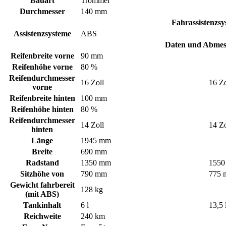
Bauart
Trommel
Durchmesser
140 mm
Fahrassistenzsy
Assistenzsysteme
ABS
Daten und Abme
Reifenbreite vorne
90 mm
Reifenhöhe vorne
80 %
Reifendurchmesser
16 Zoll
16 Zo
vorne
Reifenbreite hinten
100 mm
Reifenhöhe hinten
80 %
Reifendurchmesser
14 Zoll
14 Zo
hinten
Länge
1945 mm
Breite
690 mm
Radstand
1350 mm
155
Sitzhöhe von
790 mm
775
Gewicht fahrbereit
128 kg
(mit ABS)
Tankinhalt
6 l
13,5 
Reichweite
240 km