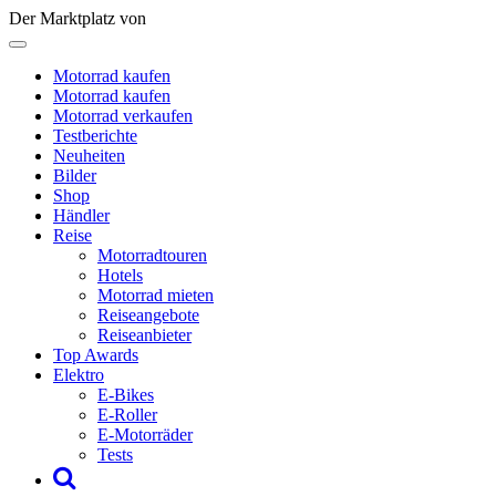
Der Marktplatz von
Motorrad kaufen
Motorrad kaufen
Motorrad verkaufen
Testberichte
Neuheiten
Bilder
Shop
Händler
Reise
Motorradtouren
Hotels
Motorrad mieten
Reiseangebote
Reiseanbieter
Top Awards
Elektro
E-Bikes
E-Roller
E-Motorräder
Tests