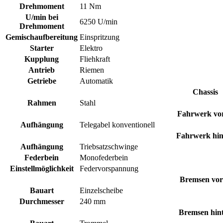
Drehmoment
11 Nm
U/min bei
6250 U/min
Drehmoment
Gemischaufbereitung
Einspritzung
Starter
Elektro
Kupplung
Fliehkraft
Antrieb
Riemen
Getriebe
Automatik
Chassis
Rahmen
Stahl
Fahrwerk vo
Aufhängung
Telegabel konventionell
Fahrwerk hin
Aufhängung
Triebsatzschwinge
Federbein
Monofederbein
Einstellmöglichkeit
Federvorspannung
Bremsen vor
Bauart
Einzelscheibe
Durchmesser
240 mm
Bremsen hin