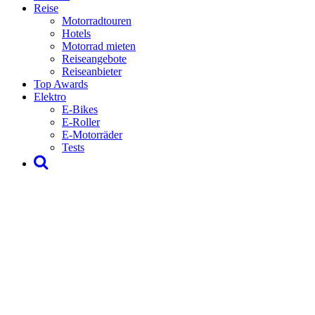
Reise
Motorradtouren
Hotels
Motorrad mieten
Reiseangebote
Reiseanbieter
Top Awards
Elektro
E-Bikes
E-Roller
E-Motorräder
Tests