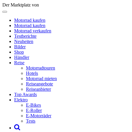
Der Marktplatz von
Motorrad kaufen
Motorrad kaufen
Motorrad verkaufen
Testberichte
Neuheiten
Bilder
Shop
Händler
Reise
Motorradtouren
Hotels
Motorrad mieten
Reiseangebote
Reiseanbieter
Top Awards
Elektro
E-Bikes
E-Roller
E-Motorräder
Tests