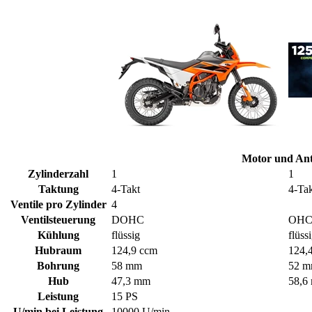
Motor und Ant
Zylinderzahl
1
1
Taktung
4-Takt
4-Ta
Ventile pro Zylinder
4
Ventilsteuerung
DOHC
OH
Kühlung
flüssig
flüss
Hubraum
124,9 ccm
124,
Bohrung
58 mm
52 
Hub
47,3 mm
58,6
Leistung
15 PS
U/min bei Leistung
10000 U/min