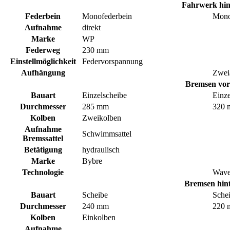
Fahrwerk hin
Federbein
Monofederbein
Mono
Aufnahme
direkt
Marke
WP
Federweg
230 mm
Einstellmöglichkeit
Federvorspannung
Aufhängung
Zwei
Bremsen vor
Bauart
Einzelscheibe
Einze
Durchmesser
285 mm
320
Kolben
Zweikolben
Aufnahme
Schwimmsattel
Bremssattel
Betätigung
hydraulisch
Marke
Bybre
Technologie
Wav
Bremsen hin
Bauart
Scheibe
Sche
Durchmesser
240 mm
220
Kolben
Einkolben
Aufnahme