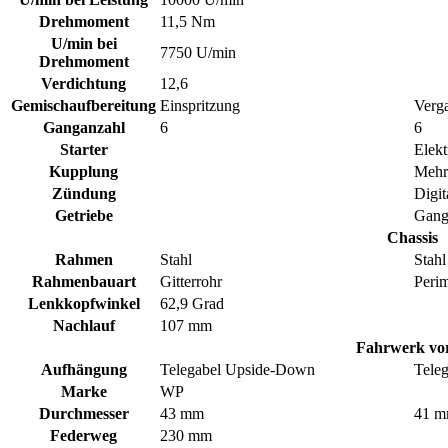
Drehmoment
11,5 Nm
U/min bei
7750 U/min
Drehmoment
Verdichtung
12,6
Gemischaufbereitung
Einspritzung
Verg
Ganganzahl
6
6
Starter
Elekt
Kupplung
Mehr
Zündung
Digit
Getriebe
Gang
Chassis
Rahmen
Stahl
Stahl
Rahmenbauart
Gitterrohr
Perim
Lenkkopfwinkel
62,9 Grad
Nachlauf
107 mm
Fahrwerk vo
Aufhängung
Telegabel Upside-Down
Tele
Marke
WP
Durchmesser
43 mm
41 
Federweg
230 mm