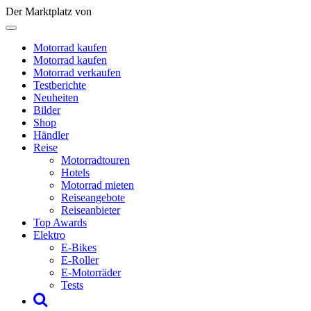
Der Marktplatz von
Motorrad kaufen
Motorrad kaufen
Motorrad verkaufen
Testberichte
Neuheiten
Bilder
Shop
Händler
Reise
Motorradtouren
Hotels
Motorrad mieten
Reiseangebote
Reiseanbieter
Top Awards
Elektro
E-Bikes
E-Roller
E-Motorräder
Tests