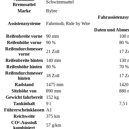
Schwimmsattel
Bremssattel
Marke
Bybre
Fahrassistenzsy
Assistenzsysteme
Fahrmodi, Ride by Wire
Daten und Abme
Reifenbreite vorne
90 mm
100
Reifenhöhe vorne
90 %
80 %
Reifendurchmesser
21 Zoll
17 Zo
vorne
Reifenbreite hinten
140 mm
130
Reifenhöhe hinten
80 %
70 %
Reifendurchmesser
18 Zoll
17 Zo
hinten
Radstand
1475 mm
142
Sitzhöhe von
890 mm
880
Gewicht fahrbereit
152 kg
Tankinhalt
9 l
7,5 l
Führerscheinklassen
A1
Reichweite
375 km
CO²-Ausstoß
57 g/km
kombiniert