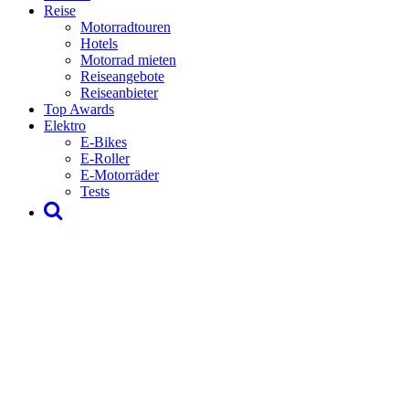
Reise
Motorradtouren
Hotels
Motorrad mieten
Reiseangebote
Reiseanbieter
Top Awards
Elektro
E-Bikes
E-Roller
E-Motorräder
Tests