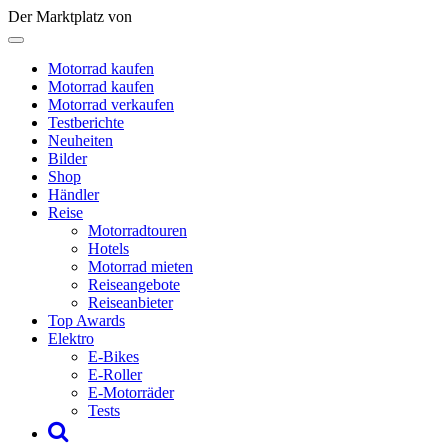
Der Marktplatz von
Motorrad kaufen
Motorrad kaufen
Motorrad verkaufen
Testberichte
Neuheiten
Bilder
Shop
Händler
Reise
Motorradtouren
Hotels
Motorrad mieten
Reiseangebote
Reiseanbieter
Top Awards
Elektro
E-Bikes
E-Roller
E-Motorräder
Tests