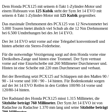
Dem Honda PCX125 mit seinem 4-Takt 1-Zylinder-Motor und
einem Hubraum von
125 Kubik
steht der Sym Jet 14 EVO mit
seinem 4-Takt 1-Zylinder-Motor mit
125 Kubik
gegenüber.
Das maximale Drehmoment des PCX125 von 12 Newtonmeter bei
5.000 Touren bietet ähnlich viel Schub als die 12 Nm Drehmoment
bei 6.500 Umdrehungen bei des Jet 14 EVO.
Der Jet 14 EVO setzt vorne auf eine Telegabel konventionell und
hinten arbeitet ein Stereo-Federbeine.
Für die notwendige Verzögerung sorgt auf dem Honda vorne eine
Dreikolben-Zange und hinten eine Trommel. Der Sym vertraut
vorne auf eine Einzelscheibe mit 260 Millimeter Durchmesser und.
Hinten ist eine Scheibe mit 220 mm Durchmesser und verbaut.
Bei der Bereifung setzt PCX125 auf Schlappen mit den Maßen 90 /
90 - 14 vorne und 100 / 90 - 14 hinten. Für Bodenkontakt sorgen
auf der Jet 14 EVO Reifen in den Größen 100/90-14 vorne und
120/80-14 hinten.
Der Radstand des Honda PCX125 misst 1.315 Millimeter, die
Sitzhöhe beträgt 760 Millimeter.
Der Sym Jet 14 EVO ist von
Radachse zu Radachse 1.370 mm lang und seine
Sitzhöhe beträgt
790 Millimeter.