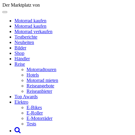
Der Marktplatz von
Motorrad kaufen
Motorrad kaufen
Motorrad verkaufen
Testberichte
Neuheiten
Bilder
Shop
Händler
Reise
Motorradtouren
Hotels
Motorrad mieten
Reiseangebote
Reiseanbieter
Top Awards
Elektro
E-Bikes
E-Roller
E-Motorräder
Tests