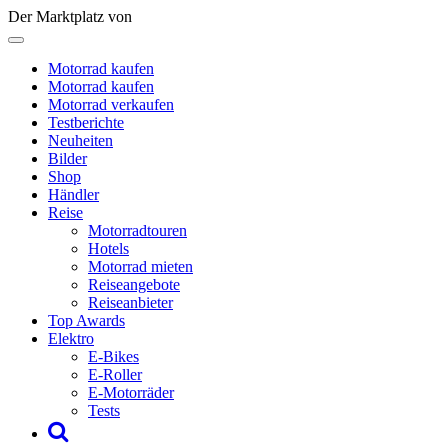
Der Marktplatz von
Motorrad kaufen
Motorrad kaufen
Motorrad verkaufen
Testberichte
Neuheiten
Bilder
Shop
Händler
Reise
Motorradtouren
Hotels
Motorrad mieten
Reiseangebote
Reiseanbieter
Top Awards
Elektro
E-Bikes
E-Roller
E-Motorräder
Tests