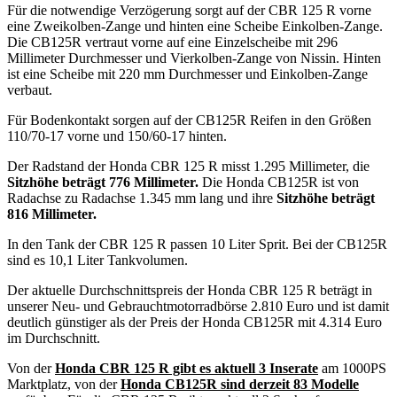
Für die notwendige Verzögerung sorgt auf der CBR 125 R vorne
eine Zweikolben-Zange und hinten eine Scheibe Einkolben-Zange.
Die CB125R vertraut vorne auf eine Einzelscheibe mit 296
Millimeter Durchmesser und Vierkolben-Zange von Nissin. Hinten
ist eine Scheibe mit 220 mm Durchmesser und Einkolben-Zange
verbaut.
Für Bodenkontakt sorgen auf der CB125R Reifen in den Größen
110/70-17 vorne und 150/60-17 hinten.
Der Radstand der Honda CBR 125 R misst 1.295 Millimeter, die
Sitzhöhe beträgt 776 Millimeter.
Die Honda CB125R ist von
Radachse zu Radachse 1.345 mm lang und ihre
Sitzhöhe beträgt
816 Millimeter.
In den Tank der CBR 125 R passen 10 Liter Sprit. Bei der CB125R
sind es 10,1 Liter Tankvolumen.
Der aktuelle Durchschnittspreis der Honda CBR 125 R beträgt in
unserer Neu- und Gebrauchtmotorradbörse 2.810 Euro und ist damit
deutlich günstiger als der Preis der Honda CB125R mit 4.314 Euro
im Durchschnitt.
Von der
Honda CBR 125 R gibt es aktuell 3 Inserate
am 1000PS
Marktplatz, von der
Honda CB125R sind derzeit 83 Modelle