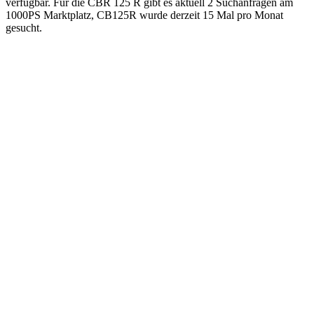
verfügbar. Für die CBR 125 R gibt es aktuell 2 Suchanfragen am
1000PS Marktplatz, CB125R wurde derzeit 15 Mal pro Monat
gesucht.