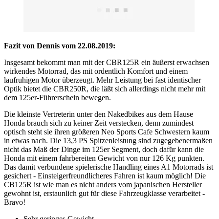
Fazit von Dennis vom 22.08.2019:
Insgesamt bekommt man mit der CBR125R ein äußerst erwachsen
wirkendes Motorrad, das mit ordentlich Komfort und einem
laufruhigen Motor überzeugt. Mehr Leistung bei fast identischer
Optik bietet die CBR250R, die läßt sich allerdings nicht mehr mit
dem 125er-Führerschein bewegen.
Die kleinste Vertreterin unter den Nakedbikes aus dem Hause
Honda brauch sich zu keiner Zeit verstecken, denn zumindest
optisch steht sie ihren größeren Neo Sports Cafe Schwestern kaum
in etwas nach. Die 13,3 PS Spitzenleistung sind zugegebenermaßen
nicht das Maß der Dinge im 125er Segment, doch dafür kann die
Honda mit einem fahrbereiten Gewicht von nur 126 Kg punkten.
Das damit verbundene spielerische Handling eines A1 Motorrads ist
gesichert - Einsteigerfreundlicheres Fahren ist kaum möglich! Die
CB125R ist wie man es nicht anders vom japanischen Hersteller
gewohnt ist, erstaunlich gut für diese Fahrzeugklasse verarbeitet -
Bravo!
Sehr geringes Gewicht