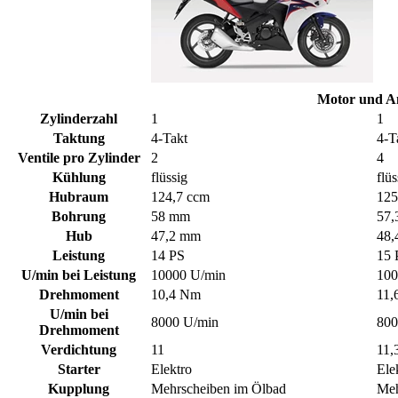
Motor und A
Zylinderzahl
1
1
Taktung
4-Takt
4-T
Ventile pro Zylinder
2
4
Kühlung
flüssig
flüs
Hubraum
124,7 ccm
125
Bohrung
58 mm
57,
Hub
47,2 mm
48,
Leistung
14 PS
15 
U/min bei Leistung
10000 U/min
100
Drehmoment
10,4 Nm
11,
U/min bei
8000 U/min
800
Drehmoment
Verdichtung
11
11,
Starter
Elektro
Ele
Kupplung
Mehrscheiben im Ölbad
Meh