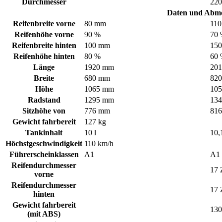
Durchmesser
22
Daten und Abm
Reifenbreite vorne
80 mm
11
Reifenhöhe vorne
90 %
70
Reifenbreite hinten
100 mm
15
Reifenhöhe hinten
80 %
60
Länge
1920 mm
20
Breite
680 mm
82
Höhe
1065 mm
10
Radstand
1295 mm
13
Sitzhöhe von
776 mm
81
Gewicht fahrbereit
127 kg
Tankinhalt
10 l
10,1
Höchstgeschwindigkeit
110 km/h
Führerscheinklassen
A1
A1
Reifendurchmesser
17 
vorne
Reifendurchmesser
17 
hinten
Gewicht fahrbereit
130
(mit ABS)