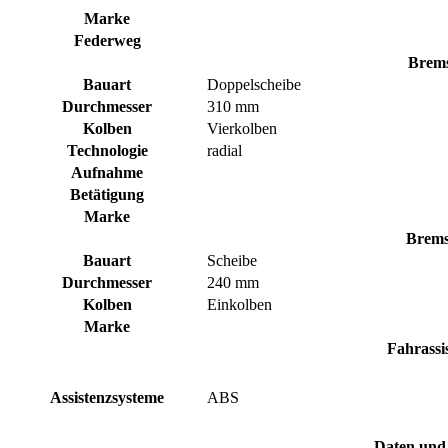
Marke
Federweg
Brems
Bauart
Doppelscheibe
Durchmesser
310 mm
Kolben
Vierkolben
Technologie
radial
Aufnahme
Betätigung
Marke
Brems
Bauart
Scheibe
Durchmesser
240 mm
Kolben
Einkolben
Marke
Fahrassi
Assistenzsysteme
ABS
Daten und