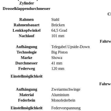
Zylinder
Drosselklappendurchmesser
C
Rahmen
Stahl
Rahmenbauart
Brücken
Lenkkopfwinkel
64,5 Grad
Nachlauf
101 mm
Fahrw
Aufhängung
Telegabel Upside-Down
Technologie
Big Piston
Marke
Showa
Durchmesser
41 mm
Federweg
120 mm
Einstellmöglichkeit
Fahrwe
Aufhängung
Zweiarmschwinge
Material
Aluminium
Federbein
Monofederbein
Einstellmöglichkeit
Federvorspannung