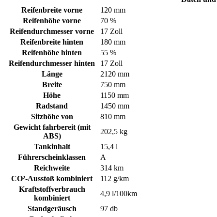
Reifenbreite vorne
120 mm
Reifenhöhe vorne
70 %
Reifendurchmesser vorne
17 Zoll
Reifenbreite hinten
180 mm
Reifenhöhe hinten
55 %
Reifendurchmesser hinten
17 Zoll
Länge
2120 mm
Breite
750 mm
Höhe
1150 mm
Radstand
1450 mm
Sitzhöhe von
810 mm
Gewicht fahrbereit (mit
202,5 kg
ABS)
Tankinhalt
15,4 l
Führerscheinklassen
A
Reichweite
314 km
CO²-Ausstoß kombiniert
112 g/km
Kraftstoffverbrauch
4,9 l/100km
kombiniert
Standgeräusch
97 db