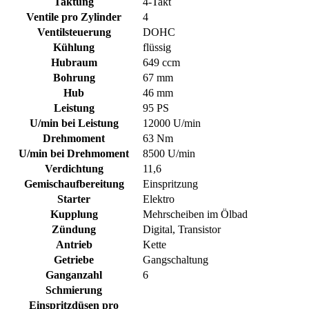
Taktung
4-Takt
Ventile pro Zylinder
4
Ventilsteuerung
DOHC
Kühlung
flüssig
Hubraum
649 ccm
Bohrung
67 mm
Hub
46 mm
Leistung
95 PS
U/min bei Leistung
12000 U/min
Drehmoment
63 Nm
U/min bei Drehmoment
8500 U/min
Verdichtung
11,6
Gemischaufbereitung
Einspritzung
Starter
Elektro
Kupplung
Mehrscheiben im Ölbad
Zündung
Digital, Transistor
Antrieb
Kette
Getriebe
Gangschaltung
Ganganzahl
6
Schmierung
Einspritzdüsen pro