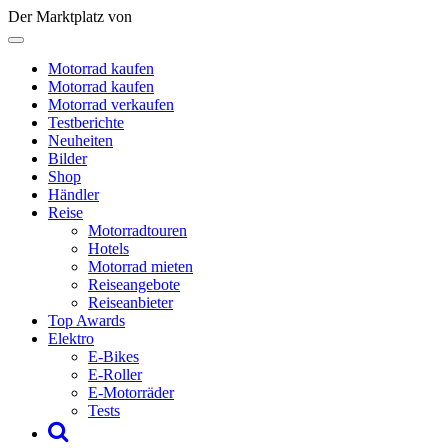
Der Marktplatz von
Motorrad kaufen
Motorrad kaufen
Motorrad verkaufen
Testberichte
Neuheiten
Bilder
Shop
Händler
Reise
Motorradtouren
Hotels
Motorrad mieten
Reiseangebote
Reiseanbieter
Top Awards
Elektro
E-Bikes
E-Roller
E-Motorräder
Tests