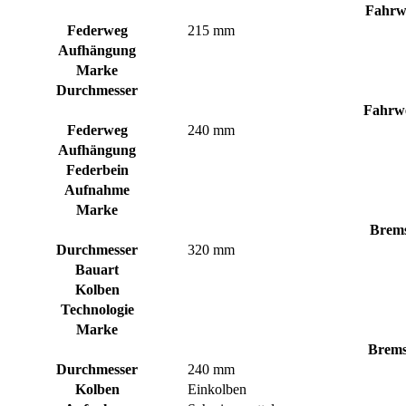
Fahrw
Federweg
215 mm
Aufhängung
Marke
Durchmesser
Fahrwe
Federweg
240 mm
Aufhängung
Federbein
Aufnahme
Marke
Brems
Durchmesser
320 mm
Bauart
Kolben
Technologie
Marke
Brems
Durchmesser
240 mm
Kolben
Einkolben