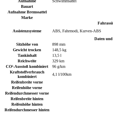
Aufnahme
Schwimmsattel
Bauart
Aufnahme Bremssattel
Marke
Fahrassi
Assistenzsysteme
ABS, Fahrmodi, Kurven-ABS
Daten und
Sitzhöhe von
898 mm
Gewicht trocken
148,5 kg
Tankinhalt
13,5 l
Reichweite
329 km
CO²-Ausstoß kombiniert
96 g/km
Kraftstoffverbrauch
4,1 l/100km
kombiniert
Reifenbreite vorne
Reifenhöhe vorne
Reifendurchmesser vorne
Reifenbreite hinten
Reifenhöhe hinten
Reifendurchmesser hinten