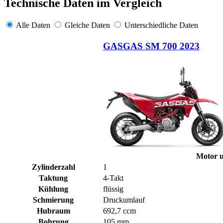
Technische Daten im Vergleich
Alle Daten
Gleiche Daten
Unterschiedliche Daten
GASGAS SM 700 2023
Motor u
Zylinderzahl
1
Taktung
4-Takt
Kühlung
flüssig
Schmierung
Druckumlauf
Hubraum
692,7 ccm
Bohrung
105 mm