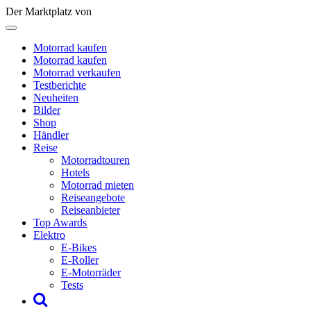
Der Marktplatz von
Motorrad kaufen
Motorrad kaufen
Motorrad verkaufen
Testberichte
Neuheiten
Bilder
Shop
Händler
Reise
Motorradtouren
Hotels
Motorrad mieten
Reiseangebote
Reiseanbieter
Top Awards
Elektro
E-Bikes
E-Roller
E-Motorräder
Tests