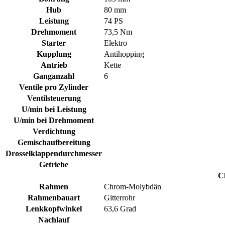
Hub
80 mm
Leistung
74 PS
Drehmoment
73,5 Nm
Starter
Elektro
Kupplung
Antihopping
Antrieb
Kette
Ganganzahl
6
Ventile pro Zylinder
Ventilsteuerung
U/min bei Leistung
U/min bei Drehmoment
Verdichtung
Gemischaufbereitung
Drosselklappendurchmesser
Getriebe
C
Rahmen
Chrom-Molybdän
Rahmenbauart
Gitterrohr
Lenkkopfwinkel
63,6 Grad
Nachlauf