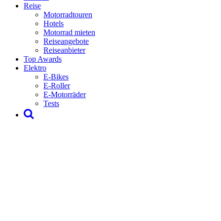
Reise
Motorradtouren
Hotels
Motorrad mieten
Reiseangebote
Reiseanbieter
Top Awards
Elektro
E-Bikes
E-Roller
E-Motorräder
Tests