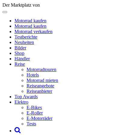
Der Marktplatz von
Motorrad kaufen
Motorrad kaufen
Motorrad verkaufen
Testberichte
Neuheiten
Bilder
Shop
Händler
Reise
Motorradtouren
Hotels
Motorrad mieten
Reiseangebote
Reiseanbieter
Top Awards
Elektro
E-Bikes
E-Roller
E-Motorräder
Tests