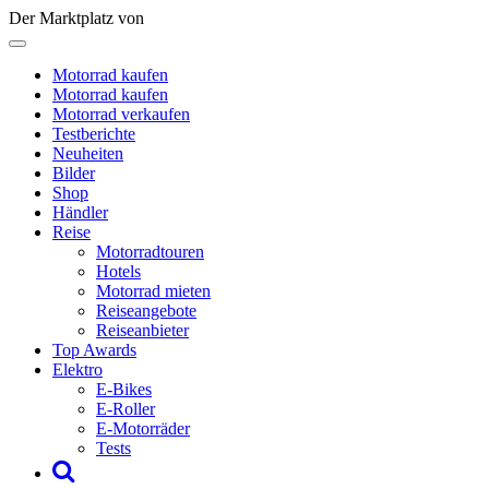
Der Marktplatz von
Motorrad kaufen
Motorrad kaufen
Motorrad verkaufen
Testberichte
Neuheiten
Bilder
Shop
Händler
Reise
Motorradtouren
Hotels
Motorrad mieten
Reiseangebote
Reiseanbieter
Top Awards
Elektro
E-Bikes
E-Roller
E-Motorräder
Tests