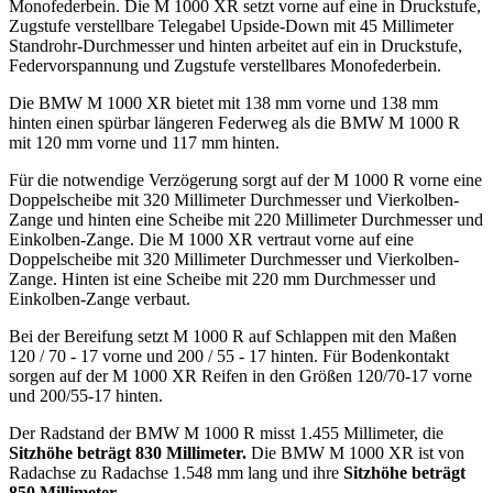
Monofederbein. Die M 1000 XR setzt vorne auf eine in Druckstufe,
Zugstufe verstellbare Telegabel Upside-Down mit 45 Millimeter
Standrohr-Durchmesser und hinten arbeitet auf ein in Druckstufe,
Federvorspannung und Zugstufe verstellbares Monofederbein.
Die BMW M 1000 XR bietet mit 138 mm vorne und 138 mm
hinten einen spürbar längeren Federweg als die BMW M 1000 R
mit 120 mm vorne und 117 mm hinten.
Für die notwendige Verzögerung sorgt auf der M 1000 R vorne eine
Doppelscheibe mit 320 Millimeter Durchmesser und Vierkolben-
Zange und hinten eine Scheibe mit 220 Millimeter Durchmesser und
Einkolben-Zange. Die M 1000 XR vertraut vorne auf eine
Doppelscheibe mit 320 Millimeter Durchmesser und Vierkolben-
Zange. Hinten ist eine Scheibe mit 220 mm Durchmesser und
Einkolben-Zange verbaut.
Bei der Bereifung setzt M 1000 R auf Schlappen mit den Maßen
120 / 70 - 17 vorne und 200 / 55 - 17 hinten. Für Bodenkontakt
sorgen auf der M 1000 XR Reifen in den Größen 120/70-17 vorne
und 200/55-17 hinten.
Der Radstand der BMW M 1000 R misst 1.455 Millimeter, die
Sitzhöhe beträgt 830 Millimeter.
Die BMW M 1000 XR ist von
Radachse zu Radachse 1.548 mm lang und ihre
Sitzhöhe beträgt
850 Millimeter.