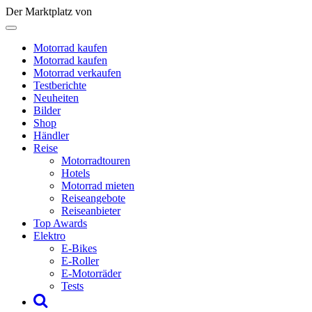
Der Marktplatz von
Motorrad kaufen
Motorrad kaufen
Motorrad verkaufen
Testberichte
Neuheiten
Bilder
Shop
Händler
Reise
Motorradtouren
Hotels
Motorrad mieten
Reiseangebote
Reiseanbieter
Top Awards
Elektro
E-Bikes
E-Roller
E-Motorräder
Tests