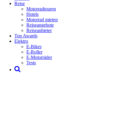
Reise
Motorradtouren
Hotels
Motorrad mieten
Reiseangebote
Reiseanbieter
Top Awards
Elektro
E-Bikes
E-Roller
E-Motorräder
Tests