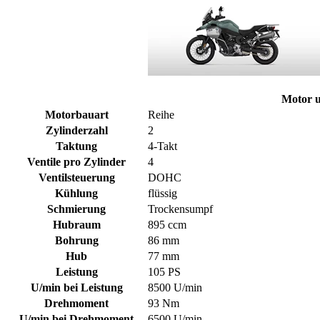
Motor u
Motorbauart
Reihe
Zylinderzahl
2
Taktung
4-Takt
Ventile pro Zylinder
4
Ventilsteuerung
DOHC
Kühlung
flüssig
Schmierung
Trockensumpf
Hubraum
895 ccm
Bohrung
86 mm
Hub
77 mm
Leistung
105 PS
U/min bei Leistung
8500 U/min
Drehmoment
93 Nm
U/min bei Drehmoment
6500 U/min