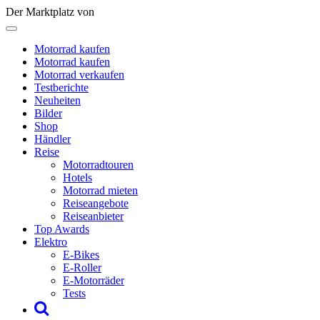
Der Marktplatz von
Motorrad kaufen
Motorrad kaufen
Motorrad verkaufen
Testberichte
Neuheiten
Bilder
Shop
Händler
Reise
Motorradtouren
Hotels
Motorrad mieten
Reiseangebote
Reiseanbieter
Top Awards
Elektro
E-Bikes
E-Roller
E-Motorräder
Tests