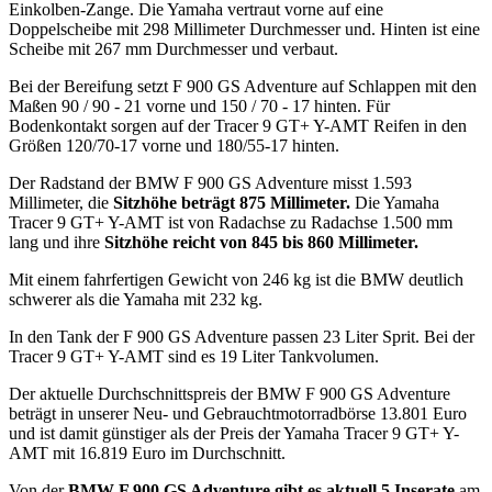
Einkolben-Zange. Die Yamaha vertraut vorne auf eine
Doppelscheibe mit 298 Millimeter Durchmesser und. Hinten ist eine
Scheibe mit 267 mm Durchmesser und verbaut.
Bei der Bereifung setzt F 900 GS Adventure auf Schlappen mit den
Maßen 90 / 90 - 21 vorne und 150 / 70 - 17 hinten. Für
Bodenkontakt sorgen auf der Tracer 9 GT+ Y-AMT Reifen in den
Größen 120/70-17 vorne und 180/55-17 hinten.
Der Radstand der BMW F 900 GS Adventure misst 1.593
Millimeter, die
Sitzhöhe beträgt 875 Millimeter.
Die Yamaha
Tracer 9 GT+ Y-AMT ist von Radachse zu Radachse 1.500 mm
lang und ihre
Sitzhöhe reicht von 845 bis 860 Millimeter.
Mit einem fahrfertigen Gewicht von 246 kg ist die BMW deutlich
schwerer als die Yamaha mit 232 kg.
In den Tank der F 900 GS Adventure passen 23 Liter Sprit. Bei der
Tracer 9 GT+ Y-AMT sind es 19 Liter Tankvolumen.
Der aktuelle Durchschnittspreis der BMW F 900 GS Adventure
beträgt in unserer Neu- und Gebrauchtmotorradbörse 13.801 Euro
und ist damit günstiger als der Preis der Yamaha Tracer 9 GT+ Y-
AMT mit 16.819 Euro im Durchschnitt.
Von der
BMW F 900 GS Adventure gibt es aktuell 5 Inserate
am