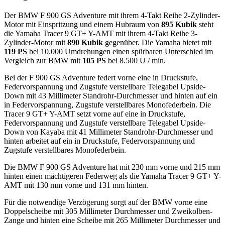
Der BMW F 900 GS Adventure mit ihrem 4-Takt Reihe 2-Zylinder-
Motor mit Einspritzung und einem Hubraum von
895 Kubik
steht
die Yamaha Tracer 9 GT+ Y-AMT mit ihrem 4-Takt Reihe 3-
Zylinder-Motor mit
890 Kubik
gegenüber. Die Yamaha bietet mit
119 PS
bei 10.000 Umdrehungen einen spürbaren Unterschied im
Vergleich zur BMW mit
105 PS
bei 8.500 U / min.
Bei der F 900 GS Adventure federt vorne eine in Druckstufe,
Federvorspannung und Zugstufe verstellbare Telegabel Upside-
Down mit 43 Millimeter Standrohr-Durchmesser und hinten auf ein
in Federvorspannung, Zugstufe verstellbares Monofederbein. Die
Tracer 9 GT+ Y-AMT setzt vorne auf eine in Druckstufe,
Federvorspannung und Zugstufe verstellbare Telegabel Upside-
Down von Kayaba mit 41 Millimeter Standrohr-Durchmesser und
hinten arbeitet auf ein in Druckstufe, Federvorspannung und
Zugstufe verstellbares Monofederbein.
Die BMW F 900 GS Adventure hat mit 230 mm vorne und 215 mm
hinten einen mächtigeren Federweg als die Yamaha Tracer 9 GT+ Y-
AMT mit 130 mm vorne und 131 mm hinten.
Für die notwendige Verzögerung sorgt auf der BMW vorne eine
Doppelscheibe mit 305 Millimeter Durchmesser und Zweikolben-
Zange und hinten eine Scheibe mit 265 Millimeter Durchmesser und