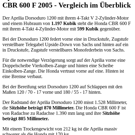
CBR 600 F 2005 - Vergleich im Überblick
Der Aprilia Dorsoduro 1200 mit ihrem 4-Takt V 2-Zylinder-Motor
und einem Hubraum von
1.197 Kubik
steht die Honda CBR 600 F
mit ihrem 4-Takt 4-Zylinder-Motor mit
599 Kubik
gegenüber.
Bei der Dorsoduro 1200 federt vorne eine in Druckstufe, Zugstufe
verstellbare Telegabel Upside-Down von Sachs und hinten auf ein
in Druckstufe, Zugstufe verstellbares Monofederbein von Sachs.
Für die notwendige Verzögerung sorgt auf der Aprilia vorne eine
Doppelscheibe Vierkolben-Zange und hinten eine Scheibe
Einkolben-Zange. Die Honda vertraut vorne auf eine. Hinten ist
eine Bremse verbaut.
Bei der Bereifung setzt Dorsoduro 1200 auf Schlappen mit den
Maßen 120 / 70 - 17 vorne und 180 / 55 - 17 hinten.
Der Radstand der Aprilia Dorsoduro 1200 misst 1.528 Millimeter,
die
Sitzhöhe beträgt 870 Millimeter.
Die Honda CBR 600 F ist
von Radachse zu Radachse 1.390 mm lang und ihre
Sitzhöhe
beträgt 805 Millimeter.
Mit einem Trockengewicht von 212 kg ist die Aprilia massiv
schwerer als die Honda mit 170 kg.