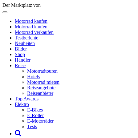
Der Marktplatz von
Motorrad kaufen
Motorrad kaufen
Motorrad verkaufen
Testberichte
Neuheiten
Bilder
Shop
Händler
Reise
Motorradtouren
Hotels
Motorrad mieten
Reiseangebote
Reiseanbieter
Top Awards
Elektro
E-Bikes
E-Roller
E-Motorräder
Tests