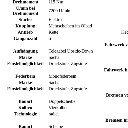
Drehmoment
115 Nm
U/min bei
7200 U/min
Drehmoment
Starter
Elektro
Kupplung
Mehrscheiben im Ölbad
Antrieb
Kette
Ket
Ganganzahl
6
Fahrwerk v
Aufhängung
Telegabel Upside-Down
Marke
Sachs
Einstellmöglichkeit
Druckstufe, Zugstufe
Fahrwerk h
Federbein
Monofederbein
Marke
Sachs
Einstellmöglichkeit
Druckstufe, Zugstufe
Bremsen v
Bauart
Doppelscheibe
Kolben
Vierkolben
Technologie
radial
Bremsen hi
Bauart
Scheibe