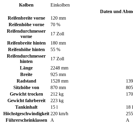
Kolben
Einkolben
Daten und Abm
Reifenbreite vorne
120 mm
Reifenhöhe vorne
70 %
Reifendurchmesser
17 Zoll
vorne
Reifenbreite hinten
180 mm
Reifenhöhe hinten
55 %
Reifendurchmesser
17 Zoll
hinten
Länge
2248 mm
Breite
925 mm
Radstand
1528 mm
13
Sitzhöhe von
870 mm
80
Gewicht trocken
212 kg
170
Gewicht fahrbereit
223 kg
Tankinhalt
15 l
18 l
Höchstgeschwindigkeit
220 km/h
255
Führerscheinklassen
A
A