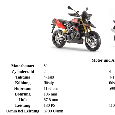
Motor und A
Motorbauart
V
Zylinderzahl
2
4
Taktung
4-Takt
4-T
Kühlung
flüssig
flüs
Hubraum
1197 ccm
599
Bohrung
106 mm
Hub
67,8 mm
Leistung
130 PS
110
U/min bei Leistung
8700 U/min