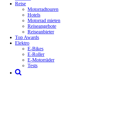
Reise
Motorradtouren
Hotels
Motorrad mieten
Reiseangebote
Reiseanbieter
Top Awards
Elektro
E-Bikes
E-Roller
E-Motorräder
Tests