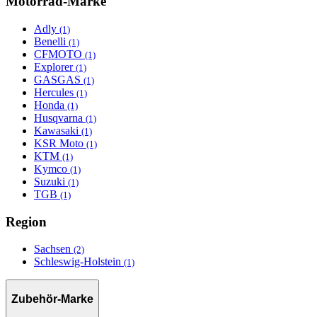
Motorrad-Marke
Adly
(1)
Benelli
(1)
CFMOTO
(1)
Explorer
(1)
GASGAS
(1)
Hercules
(1)
Honda
(1)
Husqvarna
(1)
Kawasaki
(1)
KSR Moto
(1)
KTM
(1)
Kymco
(1)
Suzuki
(1)
TGB
(1)
Region
Sachsen
(2)
Schleswig-Holstein
(1)
Zubehör-Marke