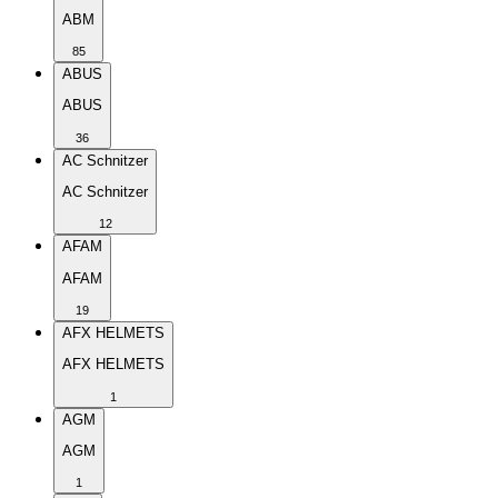
ABM
85
ABUS
ABUS
36
AC Schnitzer
AC Schnitzer
12
AFAM
AFAM
19
AFX HELMETS
AFX HELMETS
1
AGM
AGM
1