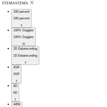
STEMA
STEMA
100 percent
100 percent
6
100% Goggles
100% Goggles
32
2D Datarecording
2D Datarecording
3
4SR
4SR
3
6D
6D
2
ABM