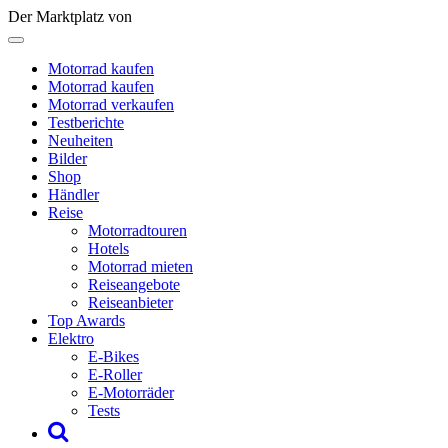
Der Marktplatz von
Motorrad kaufen
Motorrad kaufen
Motorrad verkaufen
Testberichte
Neuheiten
Bilder
Shop
Händler
Reise
Motorradtouren
Hotels
Motorrad mieten
Reiseangebote
Reiseanbieter
Top Awards
Elektro
E-Bikes
E-Roller
E-Motorräder
Tests