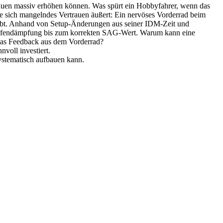
rauen massiv erhöhen können. Was spürt ein Hobbyfahrer, wenn das
wie sich mangelndes Vertrauen äußert: Ein nervöses Vorderrad beim
lebt. Anhand von Setup-Änderungen aus seiner IDM-Zeit und
stufendämpfung bis zum korrekten SAG-Wert. Warum kann eine
das Feedback aus dem Vorderrad?
voll investiert.
systematisch aufbauen kann.