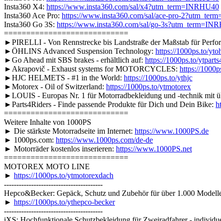
Insta360 X4:
https://www.insta360.com/sal/x4?utm_term=INRHU40
Insta360 Ace Pro:
https://www.insta360.com/sal/ace-pro-2?utm_te
Insta360 Go 3S:
https://www.insta360.com/sal/go-3s?utm_term=IN
============================
►PIRELLI - Von Rennstrecke bis Landstraße der Maßstab für Perfor
►ÖHLINS Advanced Suspension Technology:
https://1000ps.to/yto
►Go Ahead mit SBS brakes - erhältlich auf:
https://1000ps.to/ytparts
►Akrapovič - Exhaust systems for MOTORCYCLES:
https://1000p
►HJC HELMETS - #1 in the World:
https://1000ps.to/ythjc
►Motorex - Oil of Switzerland:
https://1000ps.to/ytmotorex
►LOUIS - Europas Nr. 1 für Motorradbekleidung und -technik mit 
►Parts4Riders - Finde passende Produkte für Dich und Dein Bike:
h
============================
Weitere Inhalte von 1000PS
► Die stärkste Motorradseite im Internet:
https://www.1000PS.de
► 1000ps.com:
https://www.1000ps.com/de-de
► Motorräder kostenlos inserieren:
https://www.1000PS.net
============================
MOTOREX MOTO LINE
►
https://1000ps.to/ytmotorexdach
----------------------------------------
Hepco&Becker: Gepäck, Schutz und Zubehör für über 1.000 Modell
►
https://1000ps.to/ythepco-becker
----------------------------------------
iXS: Hochfunktionale Schutzbekleidung für Zweiradfahrer - individue