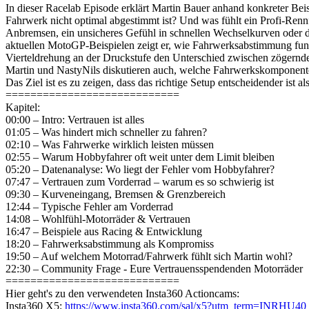
In dieser Racelab Episode erklärt Martin Bauer anhand konkreter B
Fahrwerk nicht optimal abgestimmt ist? Und was fühlt ein Profi-Rennf
Anbremsen, ein unsicheres Gefühl in schnellen Wechselkurven oder 
aktuellen MotoGP-Beispielen zeigt er, wie Fahrwerksabstimmung fu
Vierteldrehung an der Druckstufe den Unterschied zwischen zögernd
Martin und NastyNils diskutieren auch, welche Fahrwerkskomponente
Das Ziel ist es zu zeigen, dass das richtige Setup entscheidender ist
============================
Kapitel:
00:00 – Intro: Vertrauen ist alles
01:05 – Was hindert mich schneller zu fahren?
02:10 – Was Fahrwerke wirklich leisten müssen
02:55 – Warum Hobbyfahrer oft weit unter dem Limit bleiben
05:20 – Datenanalyse: Wo liegt der Fehler vom Hobbyfahrer?
07:47 – Vertrauen zum Vorderrad – warum es so schwierig ist
09:30 – Kurveneingang, Bremsen & Grenzbereich
12:44 – Typische Fehler am Vorderrad
14:08 – Wohlfühl-Motorräder & Vertrauen
16:47 – Beispiele aus Racing & Entwicklung
18:20 – Fahrwerksabstimmung als Kompromiss
19:50 – Auf welchem Motorrad/Fahrwerk fühlt sich Martin wohl?
22:30 – Community Frage - Eure Vertrauensspendenden Motorräder
============================
Hier geht's zu den verwendeten Insta360 Actioncams:
Insta360 X5:
https://www.insta360.com/sal/x5?utm_term=INRHU40