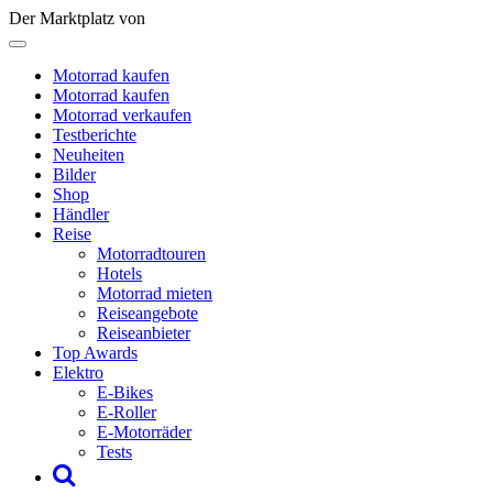
Der Marktplatz von
Motorrad kaufen
Motorrad kaufen
Motorrad verkaufen
Testberichte
Neuheiten
Bilder
Shop
Händler
Reise
Motorradtouren
Hotels
Motorrad mieten
Reiseangebote
Reiseanbieter
Top Awards
Elektro
E-Bikes
E-Roller
E-Motorräder
Tests