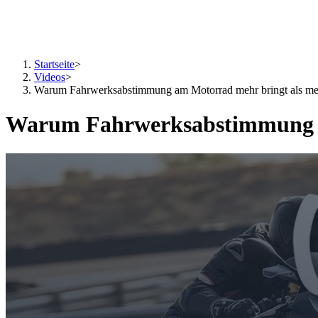
Startseite
>
Videos
>
Warum Fahrwerksabstimmung am Motorrad mehr bringt als m
Warum Fahrwerksabstimmung a