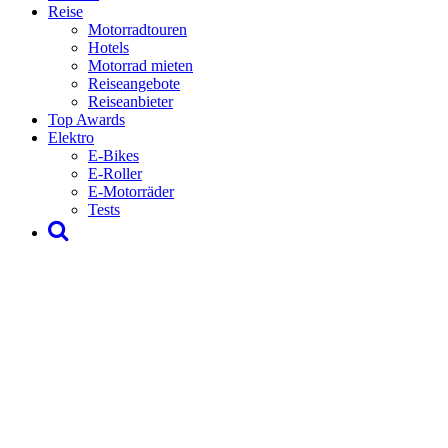
Reise
Motorradtouren
Hotels
Motorrad mieten
Reiseangebote
Reiseanbieter
Top Awards
Elektro
E-Bikes
E-Roller
E-Motorräder
Tests