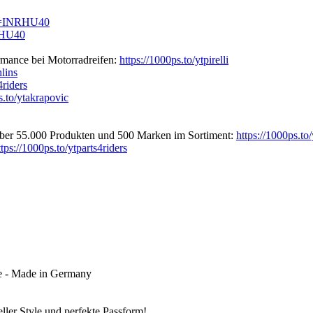
rm=INRHU40
RHU40
mance bei Motorradreifen:
https://1000ps.to/ytpirelli
hlins
4riders
s.to/ytakrapovic
über 55.000 Produkten und 500 Marken im Sortiment:
https://1000ps.to/
ttps://1000ps.to/ytparts4riders
e - Made in Germany
ller Style und perfekte Passform!