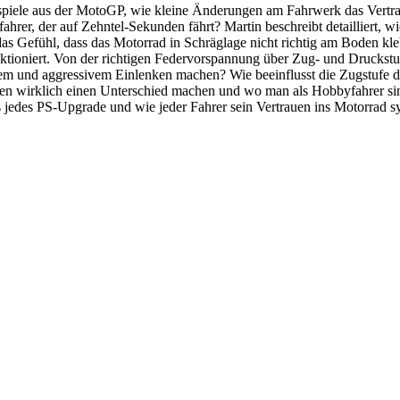
eispiele aus der MotoGP, wie kleine Änderungen am Fahrwerk das Vert
ahrer, der auf Zehntel-Sekunden fährt? Martin beschreibt detailliert, 
das Gefühl, dass das Motorrad in Schräglage nicht richtig am Boden k
nktioniert. Von der richtigen Federvorspannung über Zug- und Druck
em und aggressivem Einlenken machen? Wie beeinflusst die Zugstufe 
n wirklich einen Unterschied machen und wo man als Hobbyfahrer sinn
 als jedes PS-Upgrade und wie jeder Fahrer sein Vertrauen ins Motorrad 