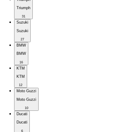
Triumph
31
Suzuki
Suzuki
27
BMW
BMW
16
KTM
KTM
12
Moto Guzzi
Moto Guzzi
10
Ducati
Ducati
6