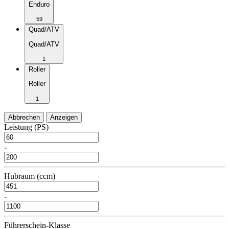
Enduro
59
Quad/ATV
Quad/ATV
1
Roller
Roller
1
Abbrechen
Anzeigen
Leistung (PS)
-
Hubraum (ccm)
-
Führerschein-Klasse