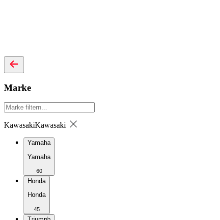
Marke
Kawasaki
Kawasaki
Yamaha
Yamaha
60
Honda
Honda
45
Triumph