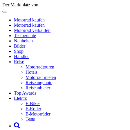
Der Marktplatz von
Motorrad kaufen
Motorrad kaufen
Motorrad verkaufen
Testberichte
Neuheiten
Bilder
Shop
Händler
Reise
Motorradtouren
Hotels
Motorrad mieten
Reiseangebote
Reiseanbieter
Top Awards
Elektro
E-Bikes
E-Roller
E-Motorräder
Tests