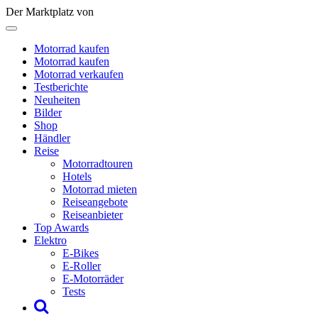
Der Marktplatz von
Motorrad kaufen
Motorrad kaufen
Motorrad verkaufen
Testberichte
Neuheiten
Bilder
Shop
Händler
Reise
Motorradtouren
Hotels
Motorrad mieten
Reiseangebote
Reiseanbieter
Top Awards
Elektro
E-Bikes
E-Roller
E-Motorräder
Tests