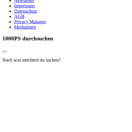
Newsletter
Impressum
Datenschutz
AGB
Privacy Manager
Mediadaten
1000PS durchsuchen
Nach was möchtest du suchen?
Alle Inhalte
Alle Inhalte
Berichte
Bildergalerien
Gebrauchte
Händler
Motorradverleih
Online-Shop
Videos
Suchen