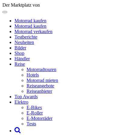
Der Marktplatz von
Motorrad kaufen
Motorrad kaufen
Motorrad verkaufen
Testberichte
Neuheiten
Bilder
Shop
Händler
Reise
Motorradtouren
Hotels
Motorrad mieten
Reiseangebote
Reiseanbieter
Top Awards
Elektro
E-Bikes
E-Roller
E-Motorräder
Tests