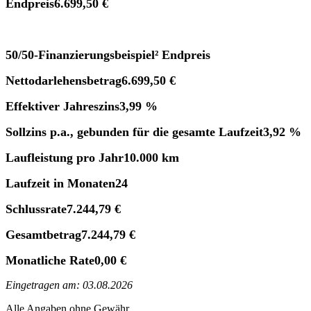
Endpreis
6.699,50 €
50/50-Finanzierungsbeispiel² Endpreis
Nettodarlehensbetrag
6.699,50 €
Effektiver Jahreszins
3,99 %
Sollzins p.a., gebunden für die gesamte Laufzeit
3,92 %
Laufleistung pro Jahr
10.000 km
Laufzeit in Monaten
24
Schlussrate
7.244,79 €
Gesamtbetrag
7.244,79 €
Monatliche Rate
0,00 €
Eingetragen am: 03.08.2026
Alle Angaben ohne Gewähr.