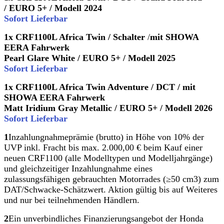
/
EURO 5+ /
Modell 2024
Sofort Lieferbar
1x CRF1100L Africa Twin / Schalter
/
mit SHOWA
EERA Fahrwerk
Pearl Glare White /
EURO 5+ /
Modell 2025
Sofort Lieferbar
1x CRF1100L Africa Twin Adventure / DCT / mit
SHOWA EERA Fahrwerk
Matt Iridium Gray Metallic /
EURO 5+ / Modell 2026
Sofort Lieferbar
1
Inzahlungnahmeprämie (brutto) in Höhe von 10% der
UVP inkl. Fracht bis max. 2.000,00 € beim Kauf einer
neuen CRF1100 (alle Modelltypen und Modelljahrgänge)
und gleichzeitiger Inzahlungnahme eines
zulassungsfähigen gebrauchten Motorrades (≥50 cm3) zum
DAT/Schwacke-Schätzwert. Aktion gültig bis auf Weiteres
und nur bei teilnehmenden Händlern.
2
Ein unverbindliches Finanzierungsangebot der Honda