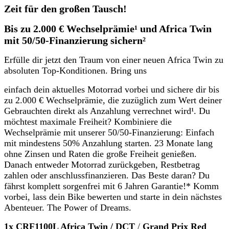
Zeit für den großen Tausch!
Bis zu 2.000 € Wechselprämie¹ und Africa Twin
mit 50/50-Finanzierung sichern²
Erfülle dir jetzt den Traum von einer neuen Africa Twin zu
absoluten Top-Konditionen. Bring uns
einfach dein aktuelles Motorrad vorbei und sichere dir bis
zu 2.000 € Wechselprämie, die zuzüglich
zum Wert deiner
Gebrauchten direkt als Anzahlung verrechnet wird¹. Du
möchtest maximale Freiheit? Kombiniere die
Wechselprämie mit unserer 50/50-Finanzierung: Einfach
mit mindestens 50% Anzahlung starten. 23 Monate lang
ohne Zinsen und Raten die große Freiheit genießen.
Danach entweder Motorrad zurückgeben, Restbetrag
zahlen oder anschlussfinanzieren. Das Beste daran? Du
fährst komplett sorgenfrei mit 6 Jahren Garantie!* Komm
vorbei, lass dein Bike bewerten und starte in dein nächstes
Abenteuer. The Power of Dreams.
1x CRF1100L Africa Twin / DCT
/
Grand Prix Red