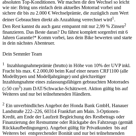
absoluten Top-Konditionen. Wir machen dir den Wechsel so leicht
wie nie: Bring uns einfach dein aktuelles Motorrad vorbei und
sichere dir bis zu 2.000 € Wechselprämie, die zuzüglich zum Wert
1
deiner Gebrauchten direkt als Anzahlung verrechnet wird
.
2
Den Rest kannst du auch ganz entspannt mit nur 2,99 % Zinsen
finanzieren. Das Beste daran? Du fährst komplett sorgenfrei mit 6
Jahren Garantie!* Komm vorbei, lass dein Bike bewerten und starte
in dein nächstes Abenteuer.
Dein Semmler Team
1
Inzahlungnahmeprämie (brutto) in Höhe von 10% der UVP inkl.
Fracht bis max. € 2.000,00 beim Kauf einer neuen CRF1100 (alle
Modelltypen und Modelljahrgänge) und gleichzeitiger
Inzahlungnahme eines zulassungsfähigen gebrauchten Motorrades
3
(≥50 cm
) zum DAT/Schwacke-Schätzwert. Aktion gültig bis auf
Weiteres und nur bei teilnehmenden Händlern.
2
Ein unverbindliches Angebot der Honda Bank GmbH, Hanauer
Landstraße 222–226, 60314 Frankfurt am Main. 3-Optionen-
Kredit, am Ende der Laufzeit Begleichung des Restbetrags oder
Finanzierung der Restsumme oder Rückgabe des Fahrzeugs (gemäß
Rückkaufbedingungen). Angebot gültig für Privatkunden bis auf
Weiteres bei entsprechender Bonität und nur bei teilnehmenden