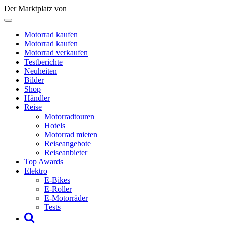
Der Marktplatz von
Motorrad kaufen
Motorrad kaufen
Motorrad verkaufen
Testberichte
Neuheiten
Bilder
Shop
Händler
Reise
Motorradtouren
Hotels
Motorrad mieten
Reiseangebote
Reiseanbieter
Top Awards
Elektro
E-Bikes
E-Roller
E-Motorräder
Tests