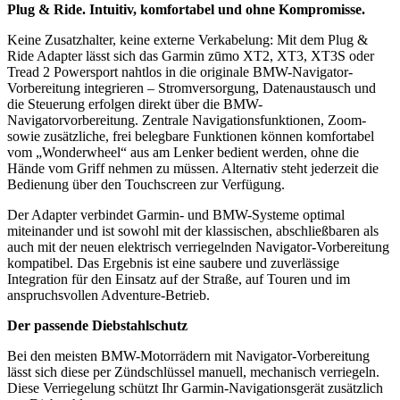
Plug & Ride. Intuitiv, komfortabel und ohne Kompromisse.
Keine Zusatzhalter, keine externe Verkabelung: Mit dem Plug &
Ride Adapter lässt sich das Garmin zūmo XT2, XT3, XT3S oder
Tread 2 Powersport nahtlos in die originale BMW-Navigator-
Vorbereitung integrieren – Stromversorgung, Datenaustausch und
die Steuerung erfolgen direkt über die BMW-
Navigatorvorbereitung. Zentrale Navigationsfunktionen, Zoom-
sowie zusätzliche, frei belegbare Funktionen können komfortabel
vom „Wonderwheel“ aus am Lenker bedient werden, ohne die
Hände vom Griff nehmen zu müssen. Alternativ steht jederzeit die
Bedienung über den Touchscreen zur Verfügung.
Der Adapter verbindet Garmin- und BMW-Systeme optimal
miteinander und ist sowohl mit der klassischen, abschließbaren als
auch mit der neuen elektrisch verriegelnden Navigator-Vorbereitung
kompatibel. Das Ergebnis ist eine saubere und zuverlässige
Integration für den Einsatz auf der Straße, auf Touren und im
anspruchsvollen Adventure-Betrieb.
Der passende Diebstahlschutz
Bei den meisten BMW-Motorrädern mit Navigator-Vorbereitung
lässt sich diese per Zündschlüssel manuell, mechanisch verriegeln.
Diese Verriegelung schützt Ihr Garmin-Navigationsgerät zusätzlich