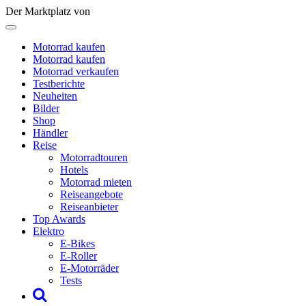
Der Marktplatz von
Motorrad kaufen
Motorrad kaufen
Motorrad verkaufen
Testberichte
Neuheiten
Bilder
Shop
Händler
Reise
Motorradtouren
Hotels
Motorrad mieten
Reiseangebote
Reiseanbieter
Top Awards
Elektro
E-Bikes
E-Roller
E-Motorräder
Tests