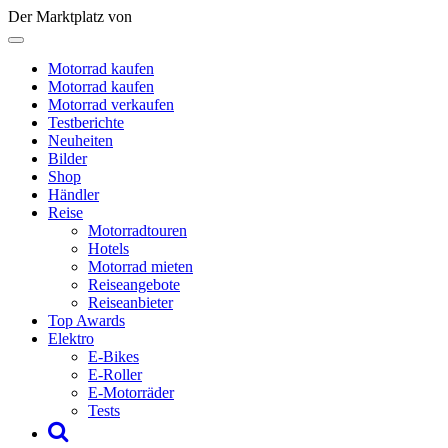
Der Marktplatz von
Motorrad kaufen
Motorrad kaufen
Motorrad verkaufen
Testberichte
Neuheiten
Bilder
Shop
Händler
Reise
Motorradtouren
Hotels
Motorrad mieten
Reiseangebote
Reiseanbieter
Top Awards
Elektro
E-Bikes
E-Roller
E-Motorräder
Tests