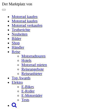
Der Marktplatz von
Motorrad kaufen
Motorrad kaufen
Motorrad verkaufen
Testberichte
Neuheiten
Bilder
Shop
Händler
Reise
Motorradtouren
Hotels
Motorrad mieten
Reiseangebote
Reiseanbieter
Top Awards
Elektro
E-Bikes
E-Roller
E-Motorräder
Tests