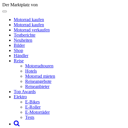
Der Marktplatz von
Motorrad kaufen
Motorrad kaufen
Motorrad verkaufen
Testberichte
Neuheiten
Bilder
Shop
Händler
Reise
Motorradtouren
Hotels
Motorrad mieten
Reiseangebote
Reiseanbieter
Top Awards
Elektro
E-Bikes
E-Roller
E-Motorräder
Tests