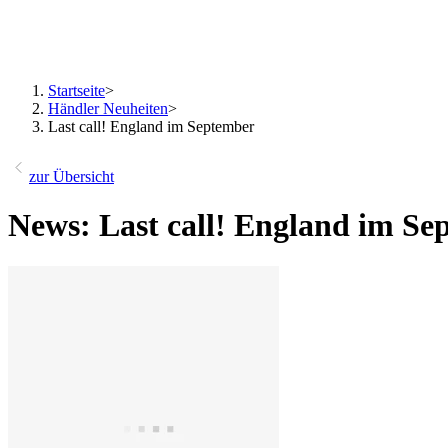
Startseite
>
Händler Neuheiten
>
Last call! England im September
zur Übersicht
News: Last call! England im Se