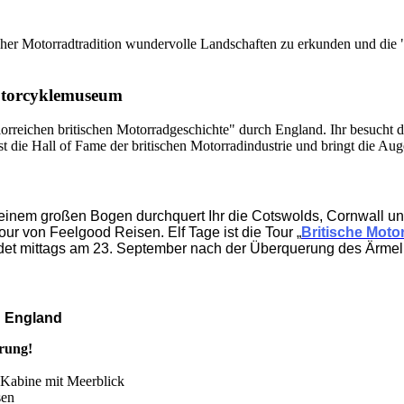
er Motorradtradition wundervolle Landschaften zu erkunden und die "g
Motorcyklemuseum
lorreichen britischen Motorradgeschichte" durch England. Ihr besucht 
 die Hall of Fame der britischen Motorradindustrie und bringt die Au
 einem großen Bogen durchquert Ihr die Cotswolds, Cornwall und
ur von Feelgood Reisen. Elf Tage ist die Tour „
Britische Motor
ndet mittags am 23. September nach der Überquerung des Ärmel
h England
hrung!
 Kabine mit Meerblick
sen