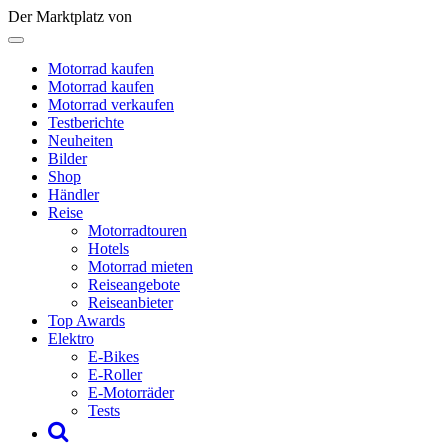
Der Marktplatz von
Motorrad kaufen
Motorrad kaufen
Motorrad verkaufen
Testberichte
Neuheiten
Bilder
Shop
Händler
Reise
Motorradtouren
Hotels
Motorrad mieten
Reiseangebote
Reiseanbieter
Top Awards
Elektro
E-Bikes
E-Roller
E-Motorräder
Tests