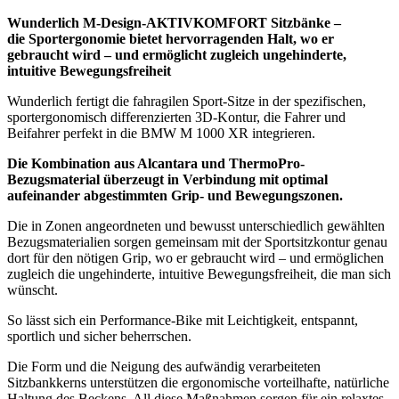
Wunderlich M-Design-AKTIVKOMFORT Sitzbänke –
die Sportergonomie bietet hervorragenden Halt, wo er
gebraucht wird – und ermöglicht zugleich ungehinderte,
intuitive Bewegungsfreiheit
Wunderlich fertigt die fahragilen Sport-Sitze in der spezifischen,
sportergonomisch differenzierten 3D-Kontur, die Fahrer und
Beifahrer perfekt in die BMW M 1000 XR integrieren.
Die Kombination aus Alcantara und ThermoPro-
Bezugsmaterial überzeugt in Verbindung mit optimal
aufeinander abgestimmten Grip- und Bewegungszonen.
Die in Zonen angeordneten und bewusst unterschiedlich gewählten
Bezugsmaterialien sorgen gemeinsam mit der Sportsitzkontur genau
dort für den nötigen Grip, wo er gebraucht wird – und ermöglichen
zugleich die ungehinderte, intuitive Bewegungsfreiheit, die man sich
wünscht.
So lässt sich ein Performance-Bike mit Leichtigkeit, entspannt,
sportlich und sicher beherrschen.
Die Form und die Neigung des aufwändig verarbeiteten
Sitzbankkerns unterstützen die ergonomische vorteilhafte, natürliche
Haltung des Beckens. All diese Maßnahmen sorgen für ein relaxtes