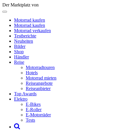
Der Marktplatz von
Motorrad kaufen
Motorrad kaufen
Motorrad verkaufen
Testberichte
Neuheiten
Bilder
Shop
Händler
Reise
Motorradtouren
Hotels
Motorrad mieten
Reiseangebote
Reiseanbieter
Top Awards
Elektro
E-Bikes
E-Roller
E-Motorräder
Tests