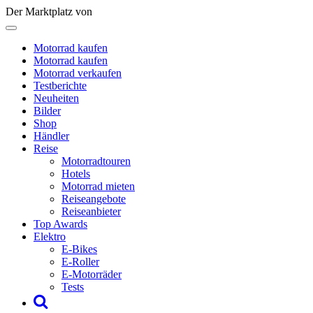
Der Marktplatz von
Motorrad kaufen
Motorrad kaufen
Motorrad verkaufen
Testberichte
Neuheiten
Bilder
Shop
Händler
Reise
Motorradtouren
Hotels
Motorrad mieten
Reiseangebote
Reiseanbieter
Top Awards
Elektro
E-Bikes
E-Roller
E-Motorräder
Tests