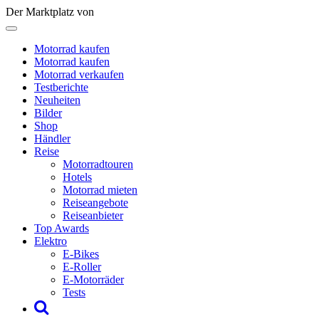
Der Marktplatz von
Motorrad kaufen
Motorrad kaufen
Motorrad verkaufen
Testberichte
Neuheiten
Bilder
Shop
Händler
Reise
Motorradtouren
Hotels
Motorrad mieten
Reiseangebote
Reiseanbieter
Top Awards
Elektro
E-Bikes
E-Roller
E-Motorräder
Tests