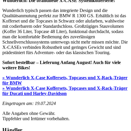
Wunderlich: Die brandneue X-CASE Systemkofferserie!
Wunderlich typisch passen das integrierte Design und die
Qualitätsanmutung perfekt zur BMW R 1300 GS. Erhältlich ist das
Kofferset und die Topcases in Schwarz oder alufarben, wahlweise
mit codierbarem oder Standardschloss. Großzügiges Stauvolumen
(Koffer 36 Liter, Topcase 48 Liter), funktional durchdacht, sodass
man die komfortable Bedienung des zuverlässigen
Schnellverschlusssystems unterwegs nicht mehr missen möchte. Die
X-CASEs verbinden Robustheit und geringes Gewicht und sind
prädestiniert fürs Adventure- oder das klassischen Touring.
Sofort bestellbar – Lieferung Anfang August! Auch für viele
weitere Bikes!
» Wunderlich X-Case Koffersets, Topcases und X-Rack-Träger
für BMW
»
Wunderlich X-Case Koffersets, Topcases und X-Rack-Träger
für Ducati und Harley-Davidson
Eingetragen am: 19.07.2024
Alle Angaben ohne Gewähr.
Tippfehler und Irrtümer vorbehalten.
Händler