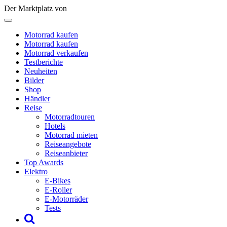
Der Marktplatz von
Motorrad kaufen
Motorrad kaufen
Motorrad verkaufen
Testberichte
Neuheiten
Bilder
Shop
Händler
Reise
Motorradtouren
Hotels
Motorrad mieten
Reiseangebote
Reiseanbieter
Top Awards
Elektro
E-Bikes
E-Roller
E-Motorräder
Tests