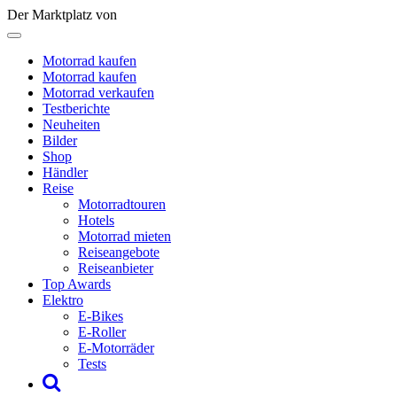
Der Marktplatz von
Motorrad kaufen
Motorrad kaufen
Motorrad verkaufen
Testberichte
Neuheiten
Bilder
Shop
Händler
Reise
Motorradtouren
Hotels
Motorrad mieten
Reiseangebote
Reiseanbieter
Top Awards
Elektro
E-Bikes
E-Roller
E-Motorräder
Tests