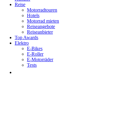
Reise
Motorradtouren
Hotels
Motorrad mieten
Reiseangebote
Reiseanbieter
Top Awards
Elektro
E-Bikes
E-Roller
E-Motorräder
Tests