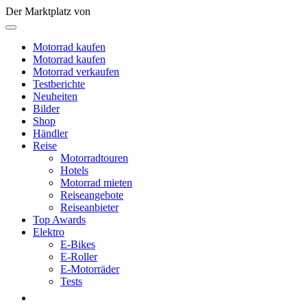
Der Marktplatz von
Motorrad kaufen
Motorrad kaufen
Motorrad verkaufen
Testberichte
Neuheiten
Bilder
Shop
Händler
Reise
Motorradtouren
Hotels
Motorrad mieten
Reiseangebote
Reiseanbieter
Top Awards
Elektro
E-Bikes
E-Roller
E-Motorräder
Tests