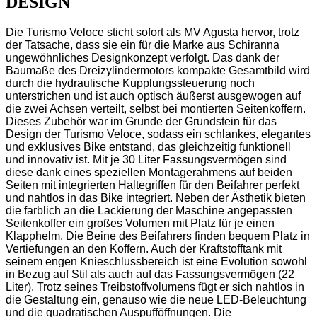
DESIGN
Die Turismo Veloce sticht sofort als MV Agusta hervor, trotz
der Tatsache, dass sie ein für die Marke aus Schiranna
ungewöhnliches Designkonzept verfolgt. Das dank der
Baumaße des Dreizylindermotors kompakte Gesamtbild wird
durch die hydraulische Kupplungssteuerung noch
unterstrichen und ist auch optisch äußerst ausgewogen auf
die zwei Achsen verteilt, selbst bei montierten Seitenkoffern.
Dieses Zubehör war im Grunde der Grundstein für das
Design der Turismo Veloce, sodass ein schlankes, elegantes
und exklusives Bike entstand, das gleichzeitig funktionell
und innovativ ist. Mit je 30 Liter Fassungsvermögen sind
diese dank eines speziellen Montagerahmens auf beiden
Seiten mit integrierten Haltegriffen für den Beifahrer perfekt
und nahtlos in das Bike integriert. Neben der Ästhetik bieten
die farblich an die Lackierung der Maschine angepassten
Seitenkoffer ein großes Volumen mit Platz für je einen
Klapphelm. Die Beine des Beifahrers finden bequem Platz in
Vertiefungen an den Koffern. Auch der Kraftstofftank mit
seinem engen Knieschlussbereich ist eine Evolution sowohl
in Bezug auf Stil als auch auf das Fassungsvermögen (22
Liter). Trotz seines Treibstoffvolumens fügt er sich nahtlos in
die Gestaltung ein, genauso wie die neue LED-Beleuchtung
und die quadratischen Auspufföffnungen. Die