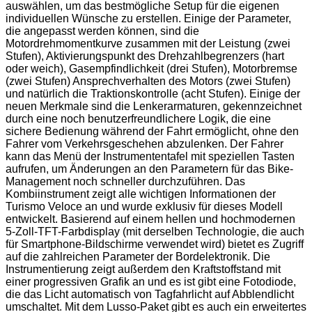
auswählen, um das bestmögliche Setup für die eigenen
individuellen Wünsche zu erstellen. Einige der Parameter,
die angepasst werden können, sind die
Motordrehmomentkurve zusammen mit der Leistung (zwei
Stufen), Aktivierungspunkt des Drehzahlbegrenzers (hart
oder weich), Gasempfindlichkeit (drei Stufen), Motorbremse
(zwei Stufen) Ansprechverhalten des Motors (zwei Stufen)
und natürlich die Traktionskontrolle (acht Stufen). Einige der
neuen Merkmale sind die Lenkerarmaturen, gekennzeichnet
durch eine noch benutzerfreundlichere Logik, die eine
sichere Bedienung während der Fahrt ermöglicht, ohne den
Fahrer vom Verkehrsgeschehen abzulenken. Der Fahrer
kann das Menü der Instrumententafel mit speziellen Tasten
aufrufen, um Änderungen an den Parametern für das Bike-
Management noch schneller durchzuführen. Das
Kombiinstrument zeigt alle wichtigen Informationen der
Turismo Veloce an und wurde exklusiv für dieses Modell
entwickelt. Basierend auf einem hellen und hochmodernen
5-Zoll-TFT-Farbdisplay (mit derselben Technologie, die auch
für Smartphone-Bildschirme verwendet wird) bietet es Zugriff
auf die zahlreichen Parameter der Bordelektronik. Die
Instrumentierung zeigt außerdem den Kraftstoffstand mit
einer progressiven Grafik an und es ist gibt eine Fotodiode,
die das Licht automatisch von Tagfahrlicht auf Abblendlicht
umschaltet. Mit dem Lusso-Paket gibt es auch ein erweitertes