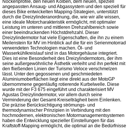
Nockenprofile, den neuen Kolben, dem neuen, speziell
angepassten Ansaug- und Abgassystem und den speziell für
dieses Bike entwickelten Mapping-Strategien, unterstützt
durch die Dreizylinderanordnung, die, wie wir alle wissen,
eine ideale Motorcharakteristik ermöglicht, mit optimaler
Leistung im unteren und mittleren Drehzahlbereich sowie
einer beeindruckenden Höchstdrehzahl. Dieser
Dreizylindermotor hat viele Eigenschaften, die ihn zu einem
Meilenstein für MV im Hinblick auf die für ein Serienmotorrad
verwendeten Technologien machen. Öl- und
Wasserkühlkreislauf sind in das Motorgehäuse integriert.
Dies ist eine Besonderheit des Dreizylindermotors, der ihm
seine außergewöhnliche Ästhetik verleiht und ihn perfekt mit
den fließenden Linien der Turismo Veloce verschmelzen
lässt. Unter den gegossenen und geschmiedeten
Aluminiumoberflächen liegt eine direkt aus der MotoGP
übernommene gegenläufig rotierende Kurbelwelle. Diese
wurde mit der F3 675 eingeführt und charakterisiert MV
Agustas Dreizylindermotor, vor allem durch seine
Verminderung der Gesamt-Kreiselträgheit beim Einlenken.
Die präzise Berücksichtigung strömungs- und
thermodynamischer Prinzipien in Verbindung mit den
hochmodernen, elektronischen Motormanagementsystemen
haben die Entwicklung spezieller Einstellungen für das
Kraftstoff-Mapping ermöglicht, die optimal an die Bedürfnisse