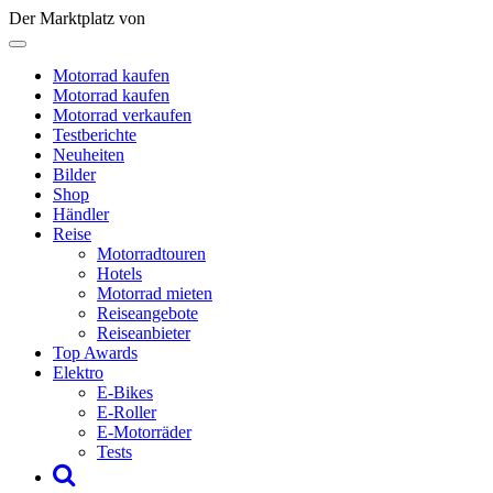
Der Marktplatz von
Motorrad kaufen
Motorrad kaufen
Motorrad verkaufen
Testberichte
Neuheiten
Bilder
Shop
Händler
Reise
Motorradtouren
Hotels
Motorrad mieten
Reiseangebote
Reiseanbieter
Top Awards
Elektro
E-Bikes
E-Roller
E-Motorräder
Tests