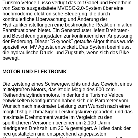
Turismo Veloce Lusso verfügt das mit Gabel und Federbein
von Sachs ausgestattete MVCSC-2.0-System über eine
hochmoderne elektronische Steuerung, die durch
kontinuierliche Überwachung und Änderung der
Hydraulikeinstellungen eine bestmögliche Reaktion in allen
Fahrsituationen bietet. Ein Sensorcluster liefert Drehraten-
und Beschleunigungsdaten zur kontinuierlichen Anpassung
der Federung. Dieser "Skyhook" getaufte Algorithmus wurde
speziell von MV Agusta entwickelt. Das System beeinflusst
die hydraulische Druck- und Zugstufe, wenn sich das Bike
bewegt.
MOTOR UND ELEKTRONIK
Die Leistung eines Schwergewichts und das Gewicht eines
mittelgroßen Motors, das ist die Magie des 800-ccm-
Reihendreizylindermotors. In der für die Turismo Veloce
entwickelten Konfiguration haben sich die Parameter vom
Wunsch nach maximaler Leistung zum Wunsch nach einer
möglichst gleichmäßigen Leistungskurve geändert, und das
maximale Drehmoment wurde im Vergleich zu den
sportlicheren Versionen bei einer um 2.100 U/min
niedrigeren Drehzahl um 20 % gesteigert. All dies dank der
neu gestalteten und entsprechend angepassten