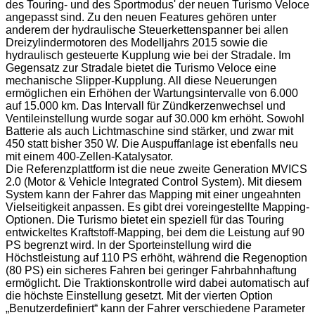
des Touring- und des Sportmodus' der neuen Turismo Veloce
angepasst sind. Zu den neuen Features gehören unter
anderem der hydraulische Steuerkettenspanner bei allen
Dreizylindermotoren des Modelljahrs 2015 sowie die
hydraulisch gesteuerte Kupplung wie bei der Stradale. Im
Gegensatz zur Stradale bietet die Turismo Veloce eine
mechanische Slipper-Kupplung. All diese Neuerungen
ermöglichen ein Erhöhen der Wartungsintervalle von 6.000
auf 15.000 km. Das Intervall für Zündkerzenwechsel und
Ventileinstellung wurde sogar auf 30.000 km erhöht. Sowohl
Batterie als auch Lichtmaschine sind stärker, und zwar mit
450 statt bisher 350 W. Die Auspuffanlage ist ebenfalls neu
mit einem 400-Zellen-Katalysator.
Die Referenzplattform ist die neue zweite Generation MVICS
2.0 (Motor & Vehicle Integrated Control System). Mit diesem
System kann der Fahrer das Mapping mit einer ungeahnten
Vielseitigkeit anpassen. Es gibt drei voreingestellte Mapping-
Optionen. Die Turismo bietet ein speziell für das Touring
entwickeltes Kraftstoff-Mapping, bei dem die Leistung auf 90
PS begrenzt wird. In der Sporteinstellung wird die
Höchstleistung auf 110 PS erhöht, während die Regenoption
(80 PS) ein sicheres Fahren bei geringer Fahrbahnhaftung
ermöglicht. Die Traktionskontrolle wird dabei automatisch auf
die höchste Einstellung gesetzt. Mit der vierten Option
„Benutzerdefiniert“ kann der Fahrer verschiedene Parameter