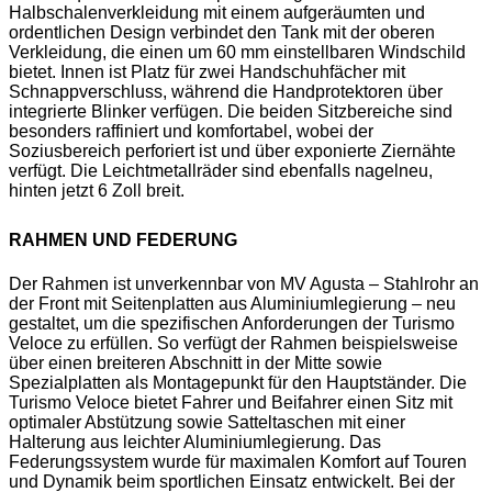
Halbschalenverkleidung mit einem aufgeräumten und
ordentlichen Design verbindet den Tank mit der oberen
Verkleidung, die einen um 60 mm einstellbaren Windschild
bietet. Innen ist Platz für zwei Handschuhfächer mit
Schnappverschluss, während die Handprotektoren über
integrierte Blinker verfügen. Die beiden Sitzbereiche sind
besonders raffiniert und komfortabel, wobei der
Soziusbereich perforiert ist und über exponierte Ziernähte
verfügt. Die Leichtmetallräder sind ebenfalls nagelneu,
hinten jetzt 6 Zoll breit.
RAHMEN UND FEDERUNG
Der Rahmen ist unverkennbar von MV Agusta – Stahlrohr an
der Front mit Seitenplatten aus Aluminiumlegierung – neu
gestaltet, um die spezifischen Anforderungen der Turismo
Veloce zu erfüllen. So verfügt der Rahmen beispielsweise
über einen breiteren Abschnitt in der Mitte sowie
Spezialplatten als Montagepunkt für den Hauptständer. Die
Turismo Veloce bietet Fahrer und Beifahrer einen Sitz mit
optimaler Abstützung sowie Satteltaschen mit einer
Halterung aus leichter Aluminiumlegierung. Das
Federungssystem wurde für maximalen Komfort auf Touren
und Dynamik beim sportlichen Einsatz entwickelt. Bei der