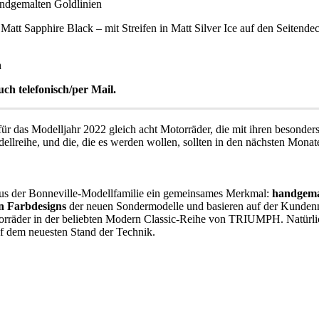
andgemalten Goldlinien
 Matt Sapphire Black – mit Streifen in Matt Silver Ice auf den Seite
h
uch telefonisch/per Mail.
 das Modelljahr 2022 gleich acht Motorräder, die mit ihren besonders 
dellreihe, und die, die es werden wollen, sollten in den nächsten Mo
aus der Bonneville-Modellfamilie ein gemeinsames Merkmal:
handgemal
n Farbdesigns
der neuen Sondermodelle und basieren auf der Kundenna
otorräder in der beliebten Modern Classic-Reihe von TRIUMPH. Natürli
uf dem neuesten Stand der Technik.