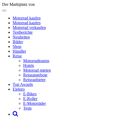
Der Marktplatz von
Motorrad kaufen
Motorrad kaufen
Motorrad verkaufen
Testberichte
Neuheiten
Bilder
Shop
Händler
Reise
Motorradtouren
Hotels
Motorrad mieten
Reiseangebote
Reiseanbieter
Top Awards
Elektro
E-Bikes
E-Roller
E-Motorräder
Tests