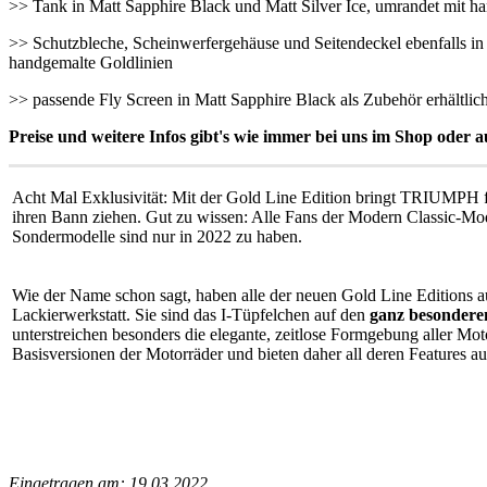
>> Tank in Matt Sapphire Black und Matt Silver Ice, umrandet mit h
>> Schutzbleche, Scheinwerfergehäuse und Seitendeckel ebenfalls in
handgemalte Goldlinien
>> passende Fly Screen in Matt Sapphire Black als Zubehör erhältlic
Preise und weitere Infos gibt's wie immer bei uns im Shop oder a
Acht Mal Exklusivität: Mit der Gold Line Edition bringt TRIUMPH für
ihren Bann ziehen. Gut zu wissen: Alle Fans der Modern Classic-Mo
Sondermodelle sind nur in 2022 zu haben.
Wie der Name schon sagt, haben alle der neuen Gold Line Editions 
Lackierwerkstatt. Sie sind das I-Tüpfelchen auf den
ganz besondere
unterstreichen besonders die elegante, zeitlose Formgebung aller M
Basisversionen der Motorräder und bieten daher all deren Features a
Eingetragen am: 19.03.2022