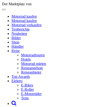
Der Marktplatz von
Motorrad kaufen
Motorrad kaufen
Motorrad verkaufen
Testberichte
Neuheiten
Bilder
Shop
Händler
Reise
Motorradtouren
Hotels
Motorrad mieten
Reiseangebote
Reiseanbieter
Top Awards
Elektro
E-Bikes
E-Roller
E-Motorräder
Tests