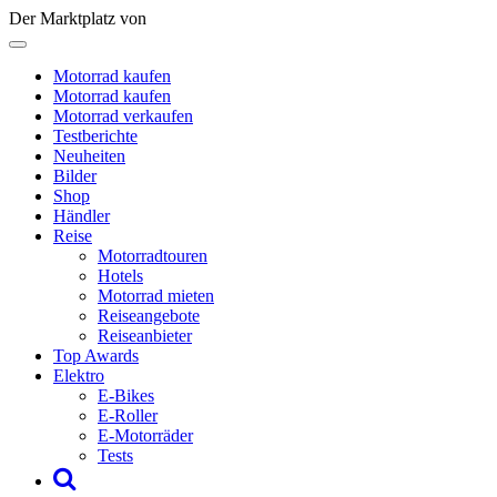
Der Marktplatz von
Motorrad kaufen
Motorrad kaufen
Motorrad verkaufen
Testberichte
Neuheiten
Bilder
Shop
Händler
Reise
Motorradtouren
Hotels
Motorrad mieten
Reiseangebote
Reiseanbieter
Top Awards
Elektro
E-Bikes
E-Roller
E-Motorräder
Tests