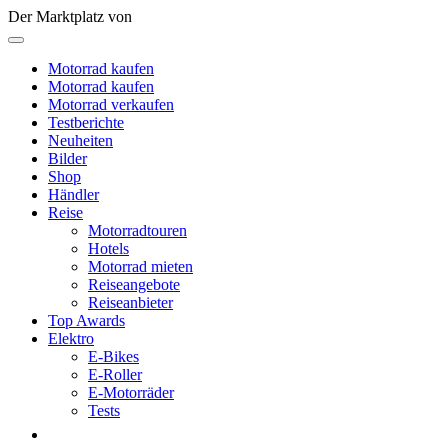
Der Marktplatz von
Motorrad kaufen
Motorrad kaufen
Motorrad verkaufen
Testberichte
Neuheiten
Bilder
Shop
Händler
Reise
Motorradtouren
Hotels
Motorrad mieten
Reiseangebote
Reiseanbieter
Top Awards
Elektro
E-Bikes
E-Roller
E-Motorräder
Tests