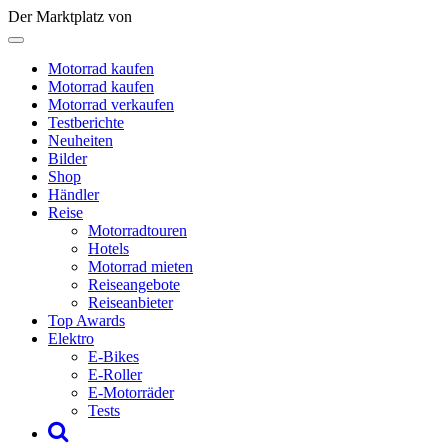
Der Marktplatz von
Motorrad kaufen
Motorrad kaufen
Motorrad verkaufen
Testberichte
Neuheiten
Bilder
Shop
Händler
Reise
Motorradtouren
Hotels
Motorrad mieten
Reiseangebote
Reiseanbieter
Top Awards
Elektro
E-Bikes
E-Roller
E-Motorräder
Tests