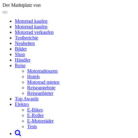
Der Marktplatz von
Motorrad kaufen
Motorrad kaufen
Motorrad verkaufen
Testberichte
Neuheiten
Bilder
Shop
Händler
Reise
Motorradtouren
Hotels
Motorrad mieten
Reiseangebote
Reiseanbieter
Top Awards
Elektro
E-Bikes
E-Roller
E-Motorräder
Tests