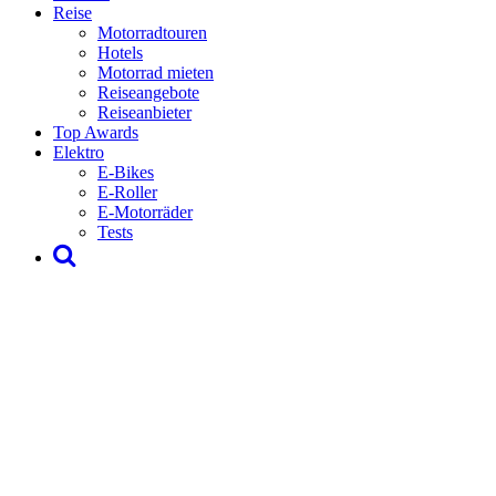
Reise
Motorradtouren
Hotels
Motorrad mieten
Reiseangebote
Reiseanbieter
Top Awards
Elektro
E-Bikes
E-Roller
E-Motorräder
Tests